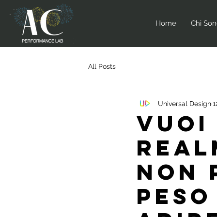
Home
Chi So
All Posts
Universal Design
1
Vuoi
REAL
NON 
peso