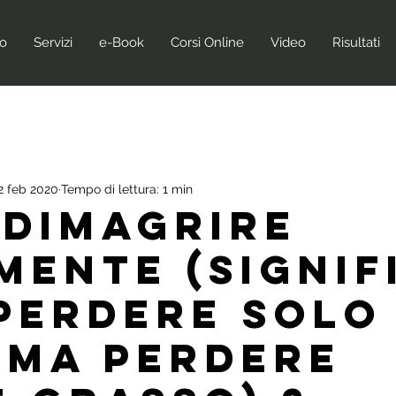
no
Servizi
e-Book
Corsi Online
Video
Risultati
2 feb 2020
Tempo di lettura: 1 min
 dimagrire
MENTE (signif
perdere solo
 ma perdere