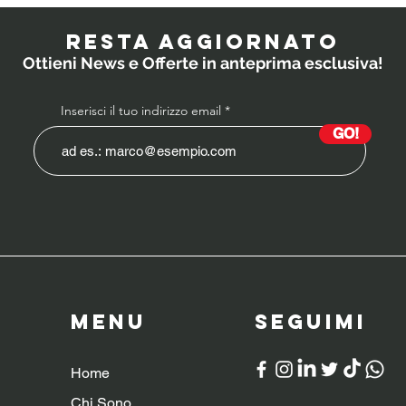
probiotici
PO
prescrivono i
RESTA AGGIORNATO
medici ai
Ottieni News e Offerte in anteprima esclusiva!
bambini?
Inserisci il tuo indirizzo email
GO!
Menu
SeguiMI
Home
Chi Sono