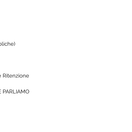
liche) 
 
e Ritenzione 
 PARLIAMO 