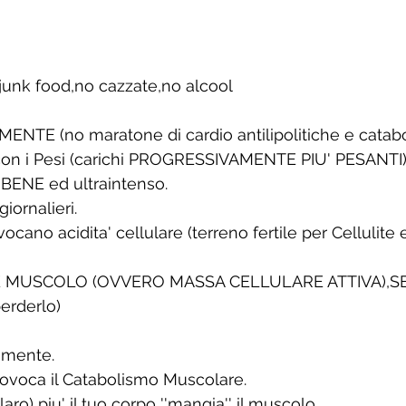
 junk food,no cazzate,no alcool
MENTE (no maratone di cardio antilipolitiche e catabo
 con i Pesi (carichi PROGRESSIVAMENTE PIU' PESANTI)
 BENE ed ultraintenso.
iornalieri.
ocano acidita' cellulare (terreno fertile per Cellulite 
 MUSCOLO (OVVERO MASSA CELLULARE ATTIVA),SE
erderlo)
amente.
rovoca il Catabolismo Muscolare.
ro) piu' il tuo corpo ''mangia'' il muscolo.