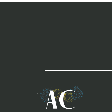
che stimolano
il cervello e
la neurogenesi
ippocampale