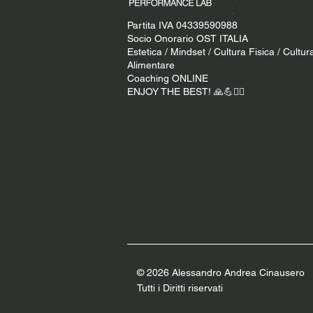
Partita IVA 04339590988
Socio Onorario OST ITALIA
Estetica / Mindset / Cultura Fisica / Cultur
Alimentare
Coaching ONLINE
ENJOY THE BEST! 🙏​💪​​❤️‍🔥​
© 2026 Alessandro Andrea Cinauser
o
Tutti i Diritti riservati