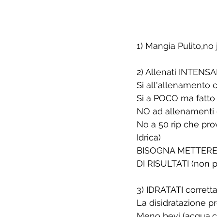
1) Mangia Pulito,no
2) Allenati INTENSA
Si all'allenamento
Si a POCO ma fatto
NO ad allenamenti g
No a 50 rip che prov
Idrica) 
BISOGNA METTERE
DI RISULTATI (non p
3) IDRATATI corrett
La disidratazione p
Meno bevi (acqua,cla