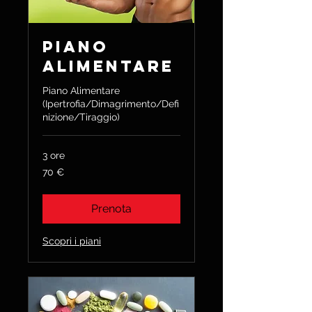
Piano
Alimentare
Piano Alimentare
(Ipertrofia/Dimagrimento/Defi
nizione/Tiraggio)
3 ore
70
70 €
euro
Prenota
Scopri i piani