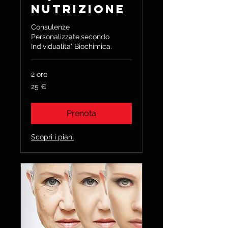
Nutrizione
Consulenze
Personalizzate,secondo
Individualita' Biochimica.
2 ore
25
25 €
euro
Prenota
Scopri i piani