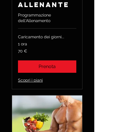
Allenante
Programmazione
dell'Allenamento
Caricamento dei giorni...
1 ora
70
70 €
euro
Prenota
Scopri i piani