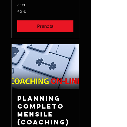
2 ore
50
50 €
euro
Prenota
Planning
Completo
Mensile
(Coaching)