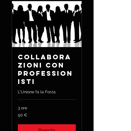
Collabora
zioni con
Profession
isti
L'Unione fa la Forza.
3 ore
50
50 €
euro
Prenota