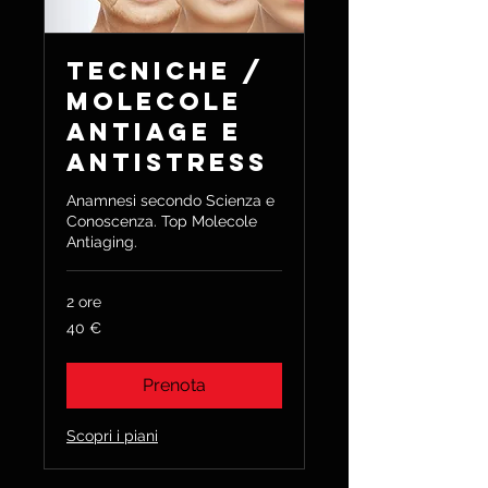
Tecniche /
Molecole
AntiAge e
Antistress
Anamnesi secondo Scienza e
Conoscenza. Top Molecole
Antiaging.
2 ore
40
40 €
euro
Prenota
Scopri i piani