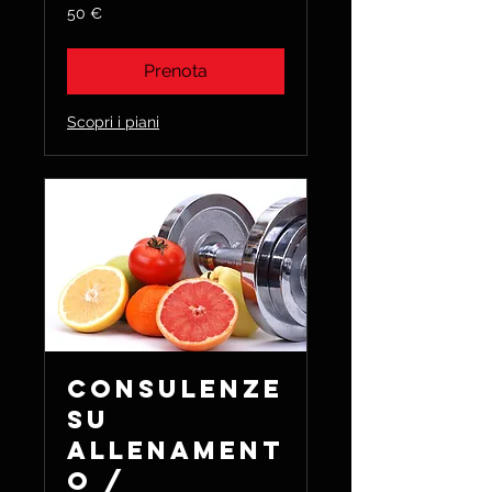
50
50 €
euro
Prenota
Scopri i piani
Consulenze
su
Allenament
o /