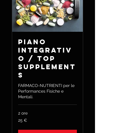
Piano
Integrativ
o / TOP
Supplement
s
FARMACO-NUTRIENTI per le
Performances Fisiche e
Mentali.
2 ore
25
25 €
euro