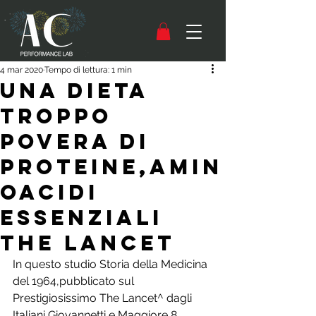
4 mar 2020
Tempo di lettura: 1 min
Una Dieta
troppo
povera di
Proteine,Amin
oacidi
Essenziali
The Lancet
In questo studio Storia della Medicina 
del 1964,pubblicato sul 
Prestigiosissimo The Lancet^ dagli 
Italiani Giovannetti e Maggiore,8 