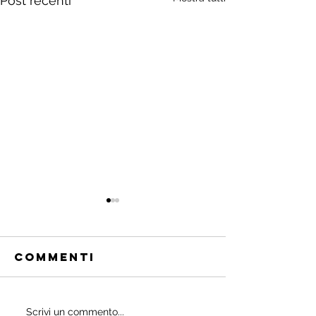
Post recenti
Commenti
Quali
Scrivi un commento...