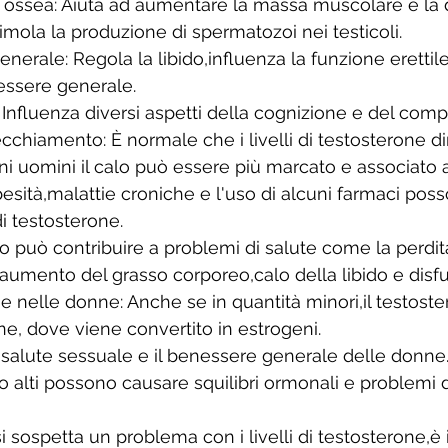
ossea: Aiuta ad aumentare la massa muscolare e la d
mola la produzione di spermatozoi nei testicoli. 
nerale: Regola la libido,influenza la funzione erettile
essere generale. 
 Influenza diversi aspetti della cognizione e del com
cchiamento: È normale che i livelli di testosterone d
ni uomini il calo può essere più marcato e associato a
sità,malattie croniche e l'uso di alcuni farmaci pos
di testosterone. 
so può contribuire a problemi di salute come la perdit
umento del grasso corporeo,calo della libido e disf
ne nelle donne: Anche se in quantità minori,il testoste
e, dove viene convertito in estrogeni. 
 salute sessuale e il benessere generale delle donne.
 o alti possono causare squilibri ormonali e problemi d
i sospetta un problema con i livelli di testosterone,è