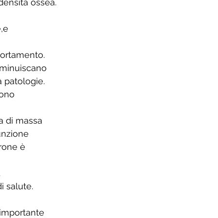
ensità ossea. 
,e 
portamento. 
iminuiscano 
 patologie. 
sono 
a di massa 
unzione 
rone è 
 
i salute. 
 importante 