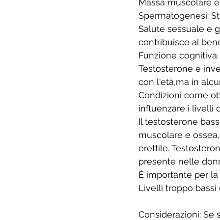
Massa muscolare e 
Spermatogenesi: Sti
Salute sessuale e ge
contribuisce al ben
Funzione cognitiva:
Testosterone e inve
con l'età,ma in alcu
Condizioni come obe
influenzare i livelli 
Il testosterone bas
muscolare e ossea,a
erettile. Testostero
presente nelle donn
È importante per la
Livelli troppo bassi
Considerazioni: Se s