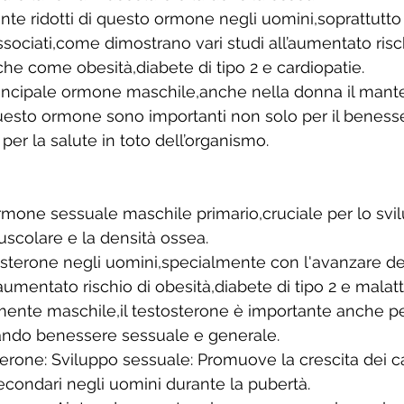
nte ridotti di questo ormone negli uomini,soprattutto
associati,come dimostrano vari studi all’aumentato risc
che come obesità,diabete di tipo 2 e cardiopatie.
rincipale ormone maschile,anche nella donna il mant
 questo ormone sono importanti non solo per il beness
er la salute in toto dell’organismo.
'ormone sessuale maschile primario,cruciale per lo svi
uscolare e la densità ossea. 
stosterone negli uomini,specialmente con l'avanzare de
 aumentato rischio di obesità,diabete di tipo 2 e malatt
ente maschile,il testosterone è importante anche per
ando benessere sessuale e generale. 
terone: Sviluppo sessuale: Promuove la crescita dei ca
secondari negli uomini durante la pubertà. 