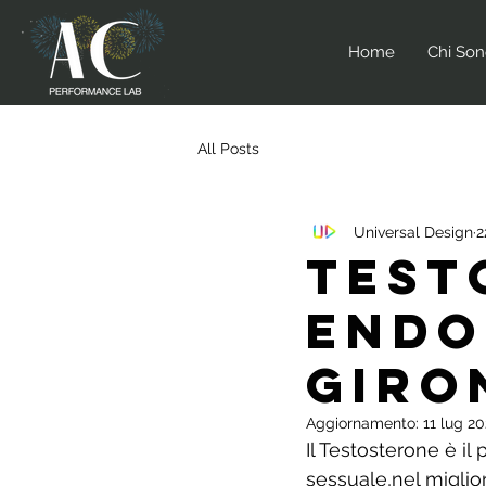
Home
Chi So
All Posts
Universal Design
2
TEST
ENDO
GIRO
Aggiornamento:
11 lug 2
Il Testosterone è i
sessuale,nel miglio