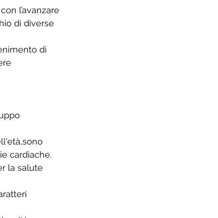
 con l’avanzare
hio di diverse 
enimento di 
ere 
luppo 
ll'età,sono 
ie cardiache. 
 la salute 
ratteri 