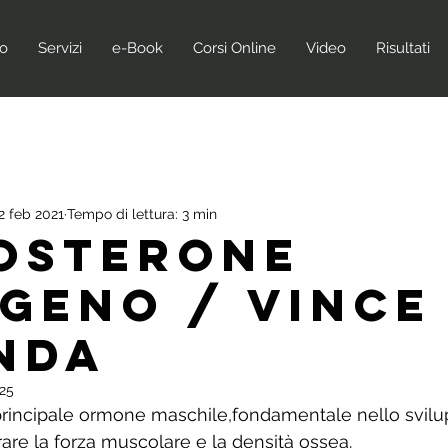
no
Servizi
e-Book
Corsi Online
Video
Risultati
2 feb 2021
Tempo di lettura: 3 min
OSTERONE
GENO / VINCE
NDA
025
l principale ormone maschile,fondamentale nello svilu
rare la forza muscolare e la densità ossea.