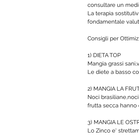
consultare un medic
La terapia sostituti
fondamentale valutar
Consigli per Ottimi
1) DIETA TOP
Mangia grassi sani,
Le diete a basso c
2) MANGIA LA FRU
Noci brasiliane,noc
frutta secca hanno e
3) MANGIA LE OSTR
Lo Zinco e' stretta