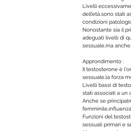
Livelli eccessivame
dell’età,sono stati 
condizioni patologi
Nonostante sia il p
adeguati livelli di
sessuale,ma anche p
Approndimento :
Il testosterone è l
sessuale,la forza m
Livelli bassi di te
stati associati a un
Anche se principalm
femminile,influenz
Funzioni del testos
sessuali primari e 