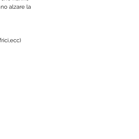
nno alzare la 
rici,ecc)