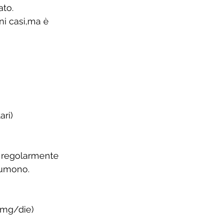
to. 
ni casi,ma è 
ri)
o regolarmente 
ssumono.
0mg/die)