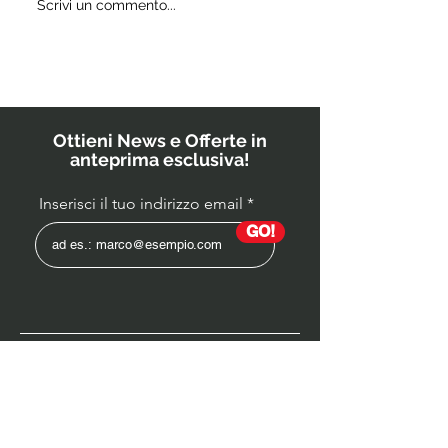
Quali
Scrivi un commento...
IL
probiotici
POWERBU
prescrivono
i medici ai
bambini?
Ottieni News e Offerte in
anteprima esclusiva!
Inserisci il tuo indirizzo email
GO!