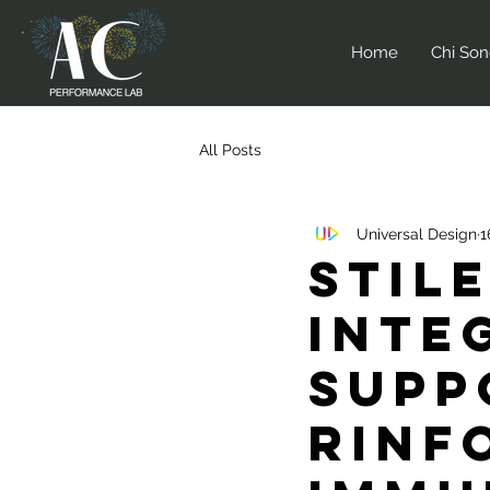
Home
Chi So
All Posts
Universal Design
1
STILE
INTE
SUPP
RINF