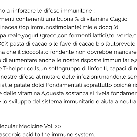
o a rinforzare le difese immunitarie : 
limenti contenenti una buona % di vitamina C,aglio 
hinacea (top immunostimolante),miele docg (di 
ppa reale,yogurt (greco,con fermenti lattici),te' verde,
% pasta di cacao,o le fave di cacao bio l’autorevole B
rma che il cioccolato fondente non dovrebbe mancare 
di aumentare anche le nostre risposte immunitarie,al
T-helper cells,un sottogruppo di linfociti, capaci di m
nostre difese al mutare delle infezioni),mandorle,semi
ia),le patate dolci (fondamentali soprattutto poiché r
 delle vitamina A,questa sostanza si rivela fondamen
e lo sviluppo del sistema immunitario e aiuta a neutral
ecular Medicine Vol. 20 
 ascorbic acid to the immune system. 