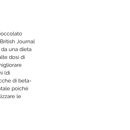
cioccolato 
ritish Journal 
da una dieta 
te dosi di 
igliorare 
 (di 
icche di beta-
tale poiché 
izzare le 