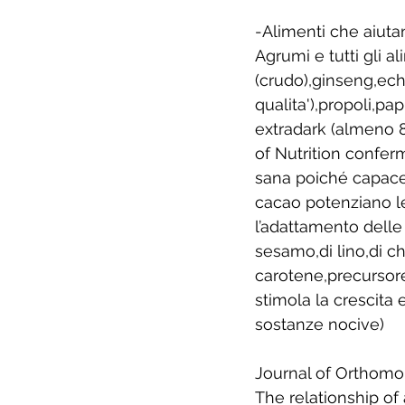
-Alimenti che aiutan
Agrumi e tutti gli a
(crudo),ginseng,ec
qualita'),propoli,pa
extradark (almeno 80
of Nutrition confe
sana poiché capace 
cacao potenziano le 
l’adattamento delle 
sesamo,di lino,di ch
carotene,precursore
stimola la crescita 
sostanze nocive)
Journal of Orthomol
The relationship of