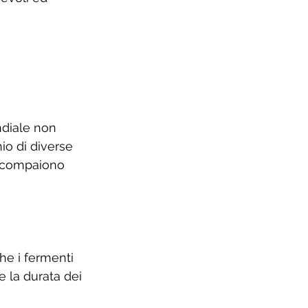
ndiale non 
io di diverse 
he compaiono 
he i fermenti 
e la durata dei 