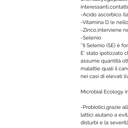
interessanti,contatt
-Acido ascorbico (l
-Vitamina D (e nello
-Zinco,interviene n
-Selenio 
''Il Selenio (SE) è 
E' stato ipotizzato
assume quantità ott
malattie quali il ca
nei casi di elevati li
Microbial Ecology i
-Probiotici,grazie a
lattici aiutano a ev
disturbi e la severit