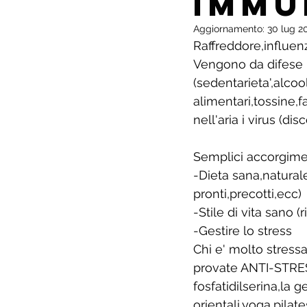
IMMU
Aggiornamento:
30 lug 2
Raffreddore,influenz
Vengono da difese i
(sedentarieta',alcool
alimentari,tossine,f
nell'aria i virus (di
Semplici accorgimen
-Dieta sana,naturale
pronti,precotti,ecc)
-Stile di vita sano 
-Gestire lo stress
Chi e' molto stress
provate ANTI-STRE
fosfatidilserina,la 
orientali,yoga,pila