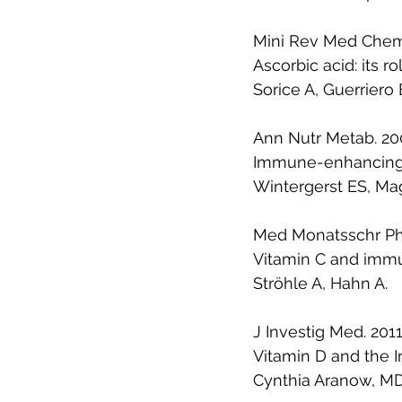
Mini Rev Med Chem
Ascorbic acid: its 
Sorice A, Guerriero 
Ann Nutr Metab. 2
Immune-enhancing ro
Wintergerst ES, Mag
Med Monatsschr Ph
Vitamin C and immu
Ströhle A, Hahn A. 
J Investig Med. 201
Vitamin D and the
Cynthia Aranow, MD,