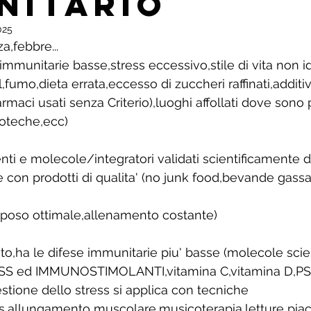
NITARIO
025
a,febbre...
mmunitarie basse,stress eccessivo,stile di vita non 
,fumo,dieta errata,eccesso di zuccheri raffinati,additiv
armaci usati senza Criterio),luoghi affollati dove sono 
scoteche,ecc)
ti e molecole/integratori validati scientificamente di
 con prodotti di qualita' (no junk food,bevande gassat
(riposo ottimale,allenamento costante)
ato,ha le difese immunitarie piu' basse (molecole sci
SS ed IMMUNOSTIMOLANTI,vitamina C,vitamina D,PS 
gestione dello stress si applica con tecniche 
tes,allungamento muscolare,musicoterapia,letture piac