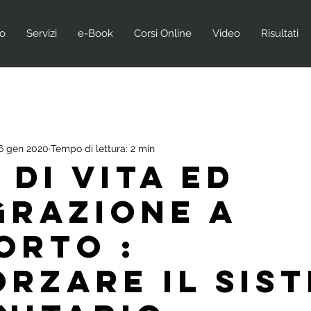
no
Servizi
e-Book
Corsi Online
Video
Risultati
6 gen 2020
Tempo di lettura: 2 min
 DI VITA ED
GRAZIONE A
ORTO :
ORZARE IL SIS