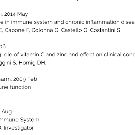
. 2014 May
role in immune system and chronic inflammation disea
E, Capone F, Colonna G, Castello G, Costantini S 
006
le of vitamin C and zinc and effect on clinical condi
gini S, Hornig DH. 
arm. 2009 Feb
ne function 
1 Aug
 Immune System 
 Investigator 