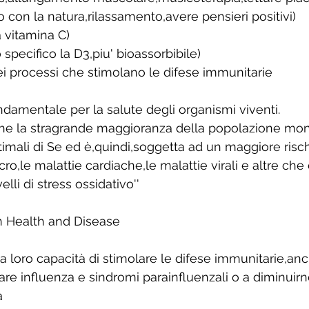
o con la natura,rilassamento,avere pensieri positivi)
a vitamina C)
 specifico la D3,piu' bioassorbibile)
ei processi che stimolano le difese immunitarie
fondamentale per la salute degli organismi viventi. 
 che la stragrande maggioranza della popolazione mo
imali di Se ed è,quindi,soggetta ad un maggiore risch
ncro,le malattie cardiache,le malattie virali e altre c
velli di stress ossidativo''
n Health and Disease 
lla loro capacità di stimolare le difese immunitarie,anc
itare influenza e sindromi parainfluenzali o a diminuirn
à