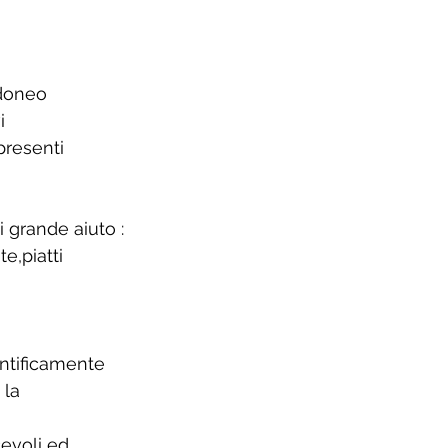
idoneo 
i 
presenti 
 grande aiuto :
e,piatti 
entificamente 
la 
evoli ed 