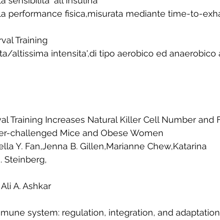
 sensibilita' all'insulina
la performance fisica,misurata mediante time-to-exh
val Training 
alta/altissima intensita',di tipo aerobico ed anaerobico 
 
val Training Increases Natural Killer Cell Number and 
er-challenged Mice and Obese Women 
bella Y. Fan,Jenna B. Gillen,Marianne Chew,Katarina 
 Steinberg,
Ali A. Ashkar 
mune system: regulation, integration, and adaptation.