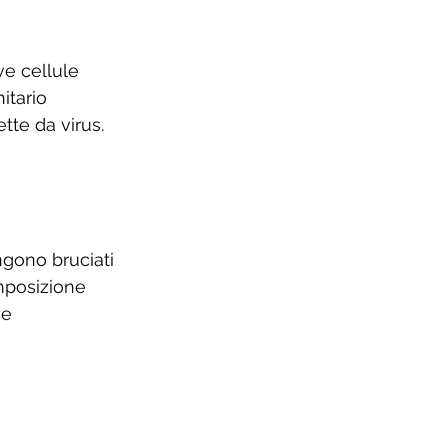
ve cellule 
itario 
tte da virus.
ngono bruciati
mposizione 
e 