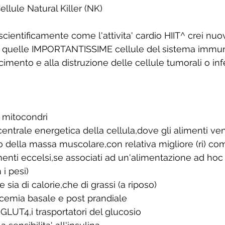
llule Natural Killer (NK)
scientificamente come l'attivita' cardio HIIT^ crei nuo
ro quelle IMPORTANTISSIME cellule del sistema immun
imento e alla distruzione delle cellule tumorali o infe
 mitocondri 
 centrale energetica della cellula,dove gli alimenti ve
to della massa muscolare,con relativa migliore (ri) co
enti eccelsi,se associati ad un'alimentazione ad hoc 
i pesi)
ia di calorie,che di grassi (a riposo)
icemia basale e post prandiale
GLUT4,i trasportatori del glucosio