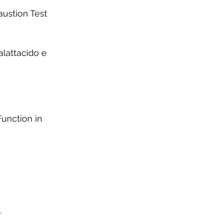
austion Test
alattacido e 
Function in 
 