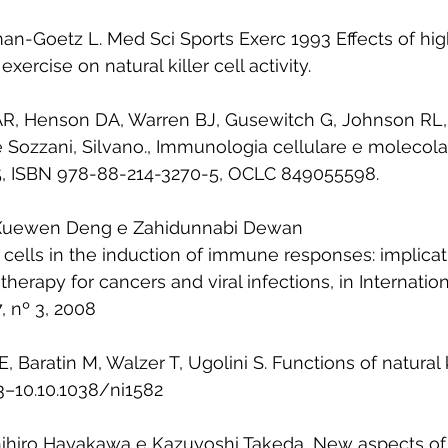
n-Goetz L. Med Sci Sports Exerc 1993 Effects of hig
ercise on natural killer cell activity. 
R, Henson DA, Warren BJ, Gusewitch G, Johnson RL, e
v. e Sozzani, Silvano., Immunologia cellulare e molecolar
195, ISBN 978-88-214-3270-5, OCLC 849055598. 
 Xuewen Deng e Zahidunnabi Dewan
K cells in the induction of immune responses: implicat
erapy for cancers and viral infections, in Internatio
, nº 3, 2008 
, Baratin M, Walzer T, Ugolini S. Functions of natural k
–10.10.1038/ni1582 
ihiro Hayakawa e Kazuyoshi Takeda, New aspects of n