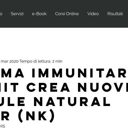
no
Servizi
e-Book
Corsi Online
Video
Risultati
 mar 2020
Tempo di lettura: 2 min
ema Immunitar
HIIT Crea Nuov
ule Natural
r (NK)
025