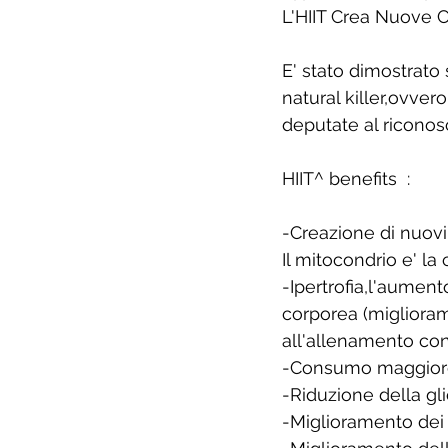
L'HIIT Crea Nuove Ce
E' stato dimostrato 
natural killer,ovve
deputate al riconosc
HIIT^ benefits  :
-Creazione di nuovi
Il mitocondrio e' la
-Ipertrofia,l'aumen
corporea (miglioram
all'allenamento con 
-Consumo maggiore s
-Riduzione della gl
-Miglioramento dei 