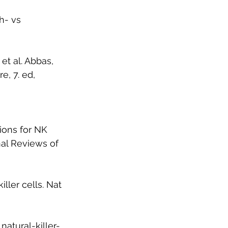
h- vs 
t al. Abbas, 
e, 7. ed, 
ions for NK 
nal Reviews of 
iller cells. Nat 
atural-killer-