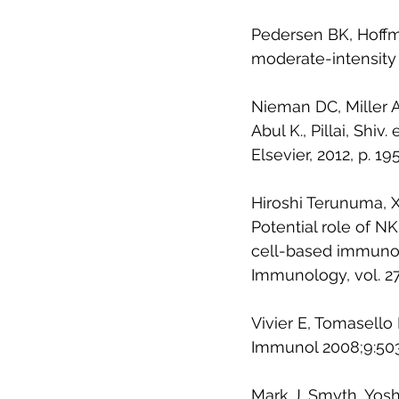
Pedersen BK, Hoffma
moderate-intensity ex
Nieman DC, Miller A
Abul K., Pillai, Shi
Elsevier, 2012, p. 
Hiroshi Terunuma,
Potential role of N
cell-based immunoth
Immunology, vol. 27
Vivier E, Tomasello E
Immunol 2008;9:503
Mark J. Smyth, Yosh