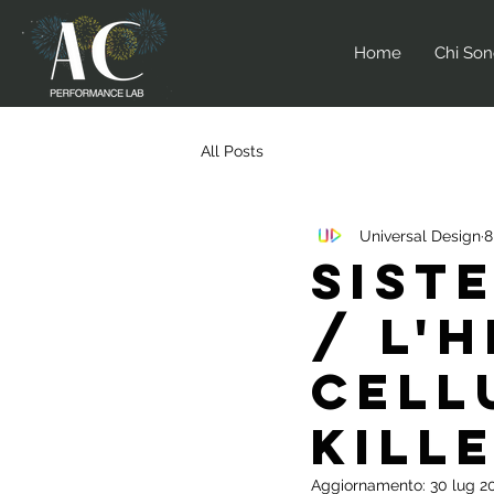
Home
Chi So
All Posts
Universal Design
8
Sist
/ L'
Cell
Kille
Aggiornamento:
30 lug 2