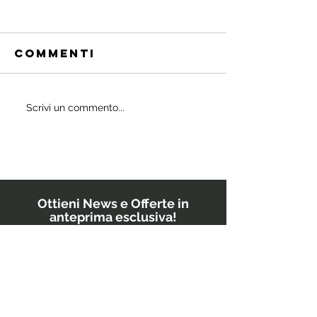
Commenti
Quali
Scrivi un commento...
IL
probiotici
POWERBU
prescrivono
i medici ai
bambini?
Ottieni News e Offerte in
anteprima esclusiva!
Inserisci il tuo indirizzo email
GO!