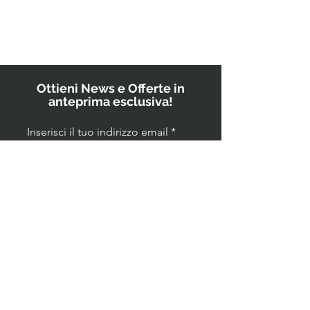
IL
probiotici
POWERBU
prescrivono
i medici ai
bambini?
Ottieni News e Offerte in
anteprima esclusiva!
Inserisci il tuo indirizzo email
GO!