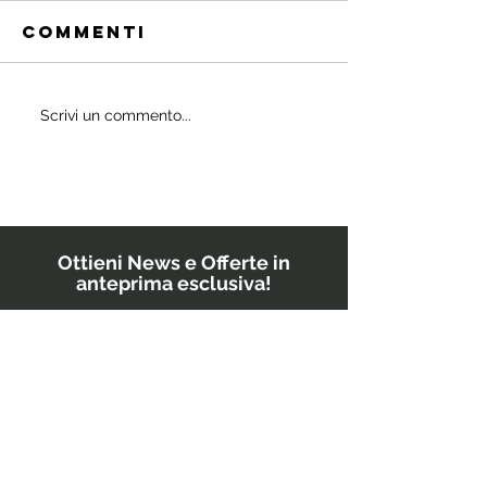
Commenti
Quali
Scrivi un commento...
IL
probiotici
POWERBU
prescrivono
i medici ai
bambini?
Ottieni News e Offerte in
anteprima esclusiva!
Inserisci il tuo indirizzo email
GO!