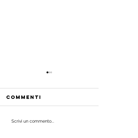
Commenti
Quali
Scrivi un commento...
IL
probiotici
POWERBU
prescrivono