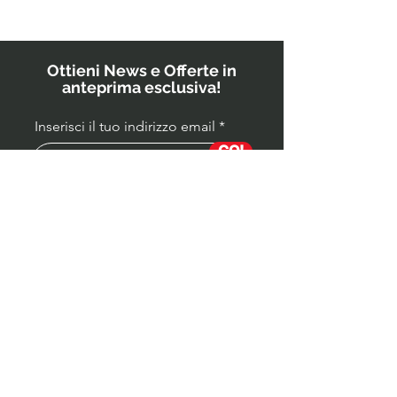
i medici ai
bambini?
Ottieni News e Offerte in
anteprima esclusiva!
Inserisci il tuo indirizzo email
GO!
Partita IVA
04339590988
Socio Onorario OST ITALIA
Estetica / Mindset / Cultura Fisica / Cultura