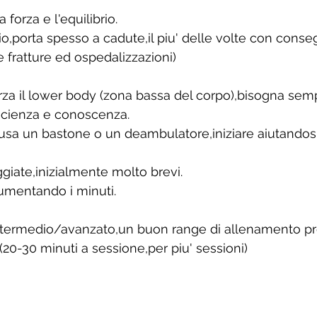
 forza e l'equilibrio.
io,porta spesso a cadute,il piu' delle volte con cons
fratture ed ospedalizzazioni)
za il lower body (zona bassa del corpo),bisogna semp
scienza e conoscenza.
si usa un bastone o un deambulatore,iniziare aiutandos
giate,inizialmente molto brevi.
aumentando i minuti.
ntermedio/avanzato,un buon range di allenamento pr
(20-30 minuti a sessione,per piu' sessioni)