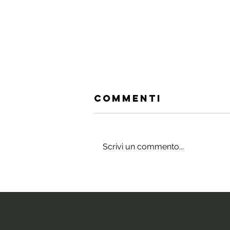
Commenti
Scrivi un commento...
Gli integratori
che stimolano
il cervello e
la neurogenesi
ippocampale