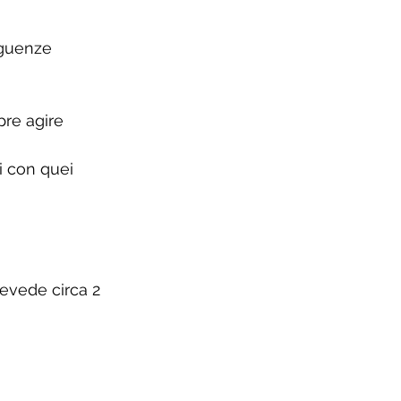
eguenze 
re agire 
i con quei 
evede circa 2 