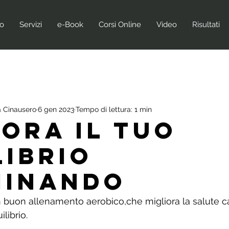
no
Servizi
e-Book
Corsi Online
Video
Risultati
 Cinausero
6 gen 2023
Tempo di lettura: 1 min
IORA IL TUO
LIBRIO
INANDO
 buon allenamento aerobico,che migliora la salute c
ilibrio.