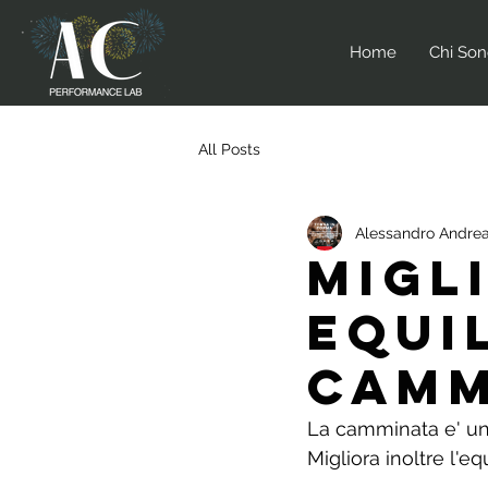
Home
Chi So
All Posts
Alessandro Andrea
MIGL
EQUI
CAMM
La camminata e' un
Migliora inoltre l'equ