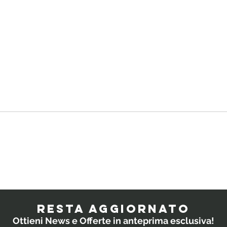
Quali
IL
probiotici
PO
prescrivono i
RESTA AGGIORNATO
medici ai
Ottieni News e Offerte in anteprima esclusiva!
bambini?