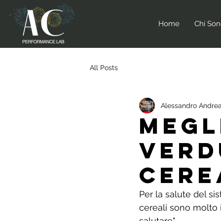
Home
Chi So
All Posts
Alessandro Andrea
MEGL
VERD
CERE
Per la salute del si
cereali sono molto i
salutare".