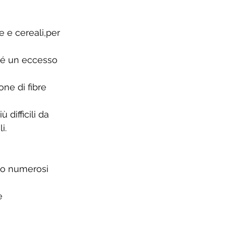
 e cereali,per 
hé un eccesso 
ne di fibre 
difficili da 
i. 
ano numerosi 
e 