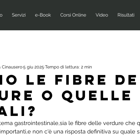
no
Servizi
e-Book
Corsi Online
Video
Risultati
 Cinausero
5 giu 2025
Tempo di lettura: 2 min
IO LE FIBRE D
URE O QUELLE 
ALI?
stema gastrointestinale,sia le fibre delle verdure che q
mportanti,e non c'è una risposta definitiva su quale si