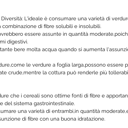
Diversità: L'ideale è consumare una varietà di verdure
ombinazione di fibre solubili e insolubili. 
dovrebbero essere assunte in quantità moderate,poic
i digestivi. 
rtante bere molta acqua quando si aumenta l'assunzio
 
ure,come le verdure a foglia larga,possono essere più 
te crude,mentre la cottura può renderle più tollerabil
erdure che i cereali sono ottime fonti di fibre e apport
te del sistema gastrointestinale. 
umare una varietà di entrambi,in quantità moderate,
unzione di fibre con una buona idratazione.