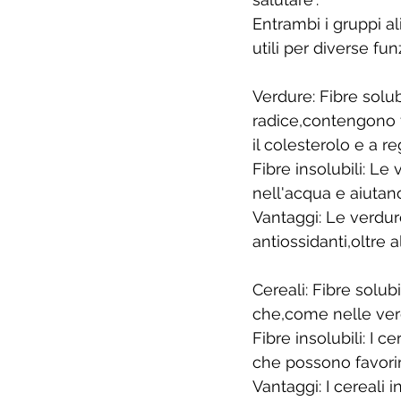
Entrambi i gruppi al
utili per diverse fun
Verdure: Fibre solub
radice,contengono f
il colesterolo e a re
Fibre insolubili: L
nell'acqua e aiutano
Vantaggi: Le verdu
antiossidanti,oltre al
Cereali: Fibre solubi
che,come nelle verd
Fibre insolubili: I c
che possono favorire 
Vantaggi: I cereali 