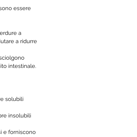
ossono essere 
verdure a 
utare a ridurre 
 sciolgono 
to intestinale. 
 
e solubili 
re insolubili 
i e forniscono 