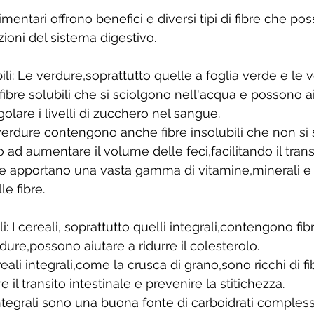
imentari offrono benefici e diversi tipi di fibre che p
zioni del sistema digestivo. 
ili: Le verdure,soprattutto quelle a foglia verde e le 
ibre solubili che si sciolgono nell'acqua e possono ai
golare i livelli di zucchero nel sangue. 
e verdure contengono anche fibre insolubili che non si
 ad aumentare il volume delle feci,facilitando il transi
re apportano una vasta gamma di vitamine,minerali e
le fibre. 
li: I cereali, soprattutto quelli integrali,contengono fibr
ure,possono aiutare a ridurre il colesterolo. 
ereali integrali,come la crusca di grano,sono ricchi di fib
il transito intestinale e prevenire la stitichezza. 
integrali sono una buona fonte di carboidrati compless