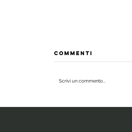
Commenti
Scrivi un commento...
Gli integratori
che stimolano
il cervello e
la neurogenesi
ippocampale