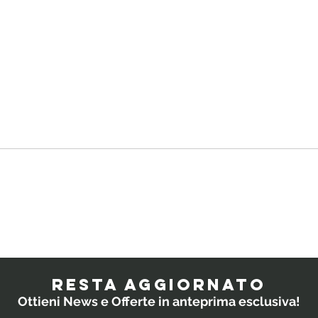
Quali
IL
probiotici
PO
prescrivono i
RESTA AGGIORNATO
medici ai
Ottieni News e Offerte in anteprima esclusiva!
bambini?