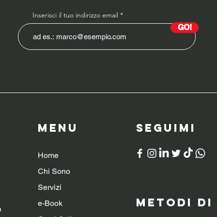
Inserisci il tuo indirizzo email
GO!
Menu
SeguiMI
Home
Chi Sono
Servizi
Metodi d
e-Book
a