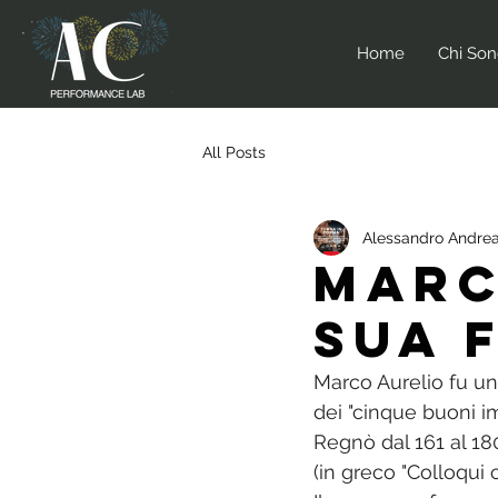
Home
Chi So
All Posts
Alessandro Andrea
Marc
sua 
Marco Aurelio fu un
dei "cinque buoni i
Regnò dal 161 al 180
(in greco "Colloqui 