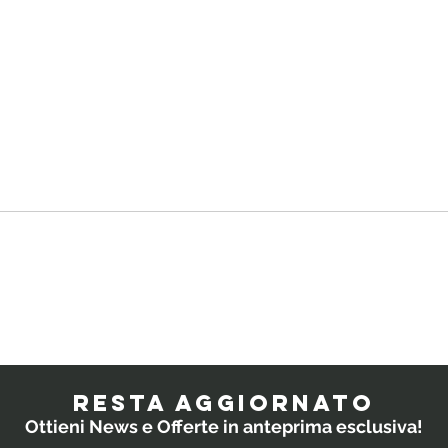
Quali
IL
probiotici
PO
prescrivono i
RESTA AGGIORNATO
medici ai
Ottieni News e Offerte in anteprima esclusiva!
bambini?