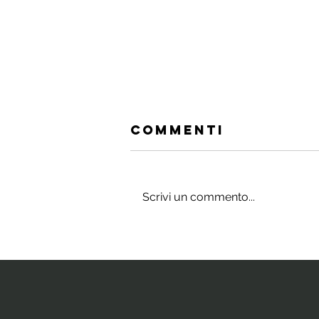
Commenti
Scrivi un commento...
Gli integratori
che stimolano
il cervello e
la neurogenesi
ippocampale