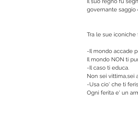
Il suo regno fu seg
governante saggio e
Tra le sue iconiche f
-Il mondo accade pe
Il mondo NON ti pun
-Il caso ti educa.
Non sei vittima,sei 
-Usa cio' che ti feri
Ogni ferita e' un arm