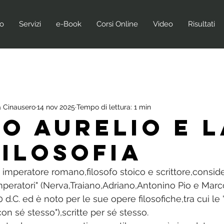
no
Servizi
e-Book
Corsi Online
Video
Risultati
 Cinausero
14 nov 2025
Tempo di lettura: 1 min
o Aurelio e l
filosofia
 imperatore romano,filosofo stoico e scrittore,conside
mperatori" (Nerva,Traiano,Adriano,Antonino Pio e Marco
 d.C. ed è noto per le sue opere filosofiche,tra cui le 
con sé stesso"),scritte per sé stesso. 