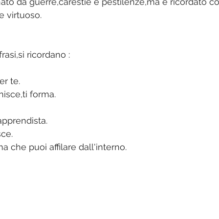
nato da guerre,carestie e pestilenze,ma è ricordato 
 virtuoso.
rasi,si ricordano :
r te.
isce,ti forma.
apprendista.
sce.
a che puoi affilare dall'interno.