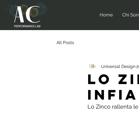
Home
Chi So
All Posts
Universal Design
2
Lo Z
infi
Lo Zinco rallenta l