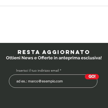
Quali
IL
probiotici
PO
prescrivono i
RESTA AGGIORNATO
medici ai
Ottieni News e Offerte in anteprima esclusiva!
bambini?
Inserisci il tuo indirizzo email
GO!