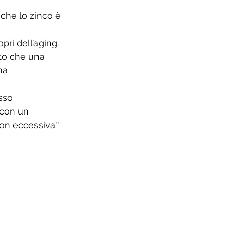
che lo zinco è 
pri dell’aging. 
to che una 
ma 
sso 
 con un 
on eccessiva''