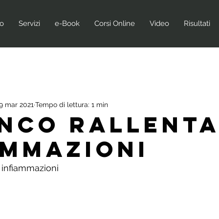
no
Servizi
e-Book
Corsi Online
Video
Risultati
9 mar 2021
Tempo di lettura: 1 min
inco rallenta
ammazioni
e infiammazioni