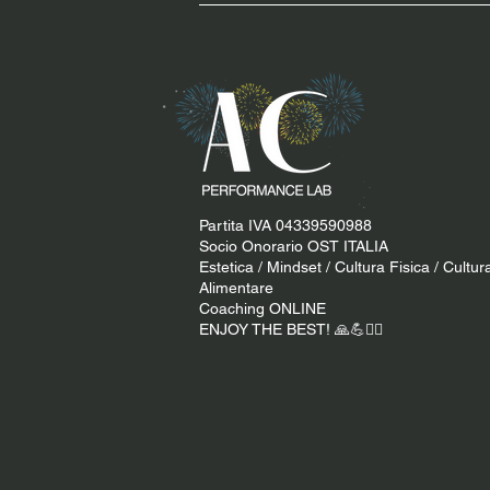
Partita IVA 04339590988
Socio Onorario OST ITALIA
Estetica / Mindset / Cultura Fisica / Cultur
Alimentare
Coaching ONLINE
ENJOY THE BEST! 🙏​💪​​❤️‍🔥​