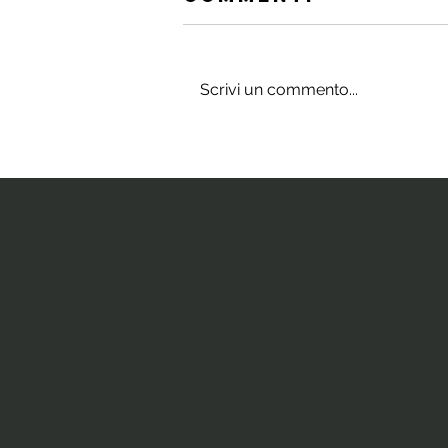
Scrivi un commento...
Gli integratori
che stimolano
il cervello e
la neurogenesi
ippocampale