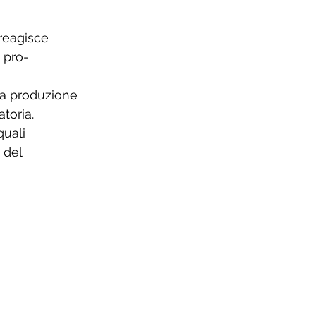
reagisce 
 pro-
 la produzione 
toria.
quali 
 del 