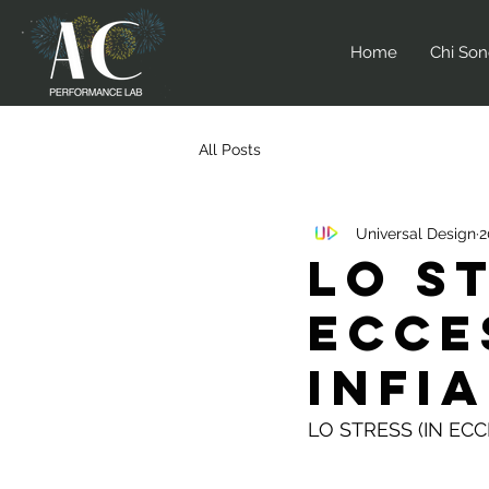
Home
Chi So
All Posts
Universal Design
2
LO S
ECCE
INFI
LO STRESS (IN EC