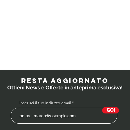
Quali
IL
probiotici
PO
prescrivono i
RESTA AGGIORNATO
medici ai
Ottieni News e Offerte in anteprima esclusiva!
bambini?
Inserisci il tuo indirizzo email
GO!