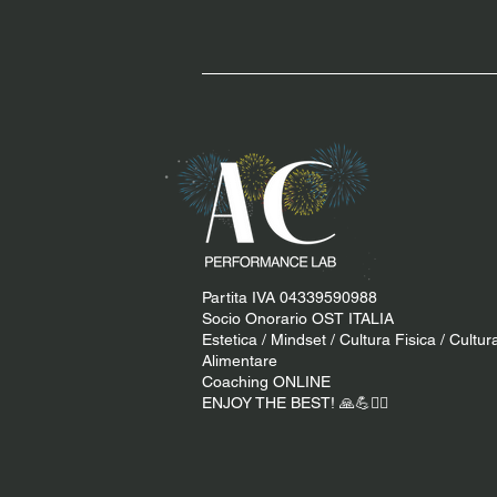
Partita IVA 04339590988
Socio Onorario OST ITALIA
Estetica / Mindset / Cultura Fisica / Cultur
Alimentare
Coaching ONLINE
ENJOY THE BEST! 🙏​💪​​❤️‍🔥​