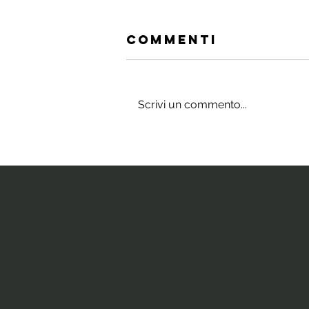
Commenti
Scrivi un commento...
Gli integratori
che stimolano
il cervello e
la neurogenesi
ippocampale