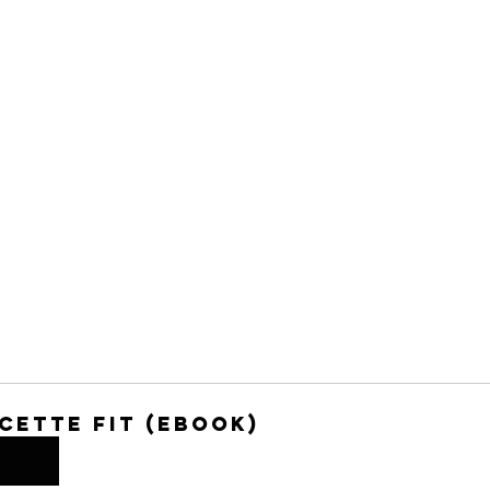
icette FIT (eBook)
quista