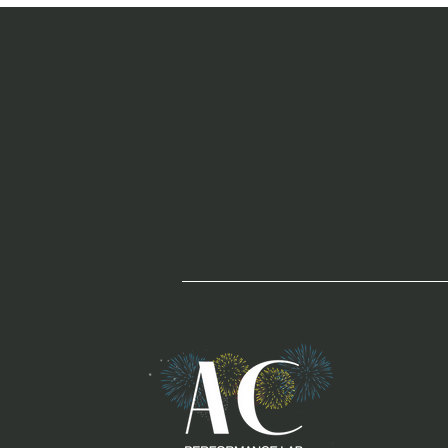
che stimolano
il cervello e
la neurogenesi
ippocampale