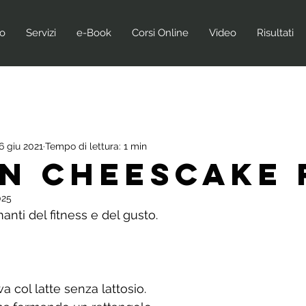
no
Servizi
e-Book
Corsi Online
Video
Risultati
6 giu 2021
Tempo di lettura: 1 min
n Cheescake 
025
manti del fitness e del gusto.
a col latte senza lattosio.