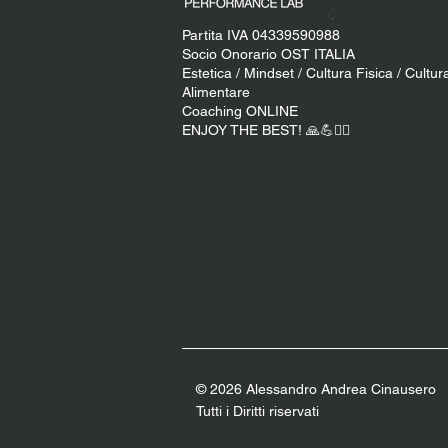
Partita IVA 04339590988
Socio Onorario OST ITALIA
Estetica / Mindset / Cultura Fisica / Cultur
Alimentare
Coaching ONLINE
ENJOY THE BEST! 🙏​💪​​❤️‍🔥​
© 2026 Alessandro Andrea Cinauser
o
Tutti i Diritti riservati