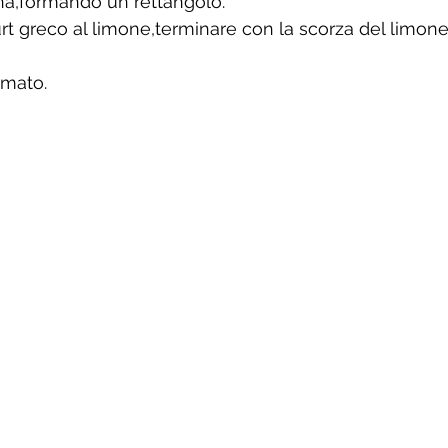
rina,formando un rettangolo.
t greco al limone,terminare con la scorza del limone 
mmato.