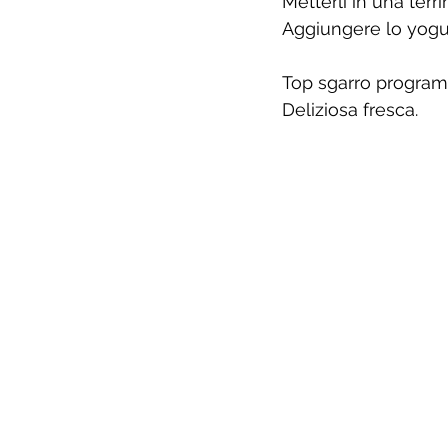
Metterli in una ter
Aggiungere lo yogur
Top sgarro progra
Deliziosa fresca.