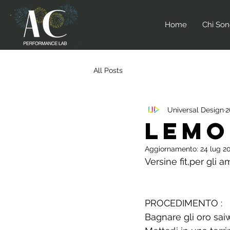
Home
Chi So
All Posts
Universal Design
2
Lemo
Aggiornamento:
24 lug 2
Versine fit,per gli a
PROCEDIMENTO :
Bagnare gli oro saiw