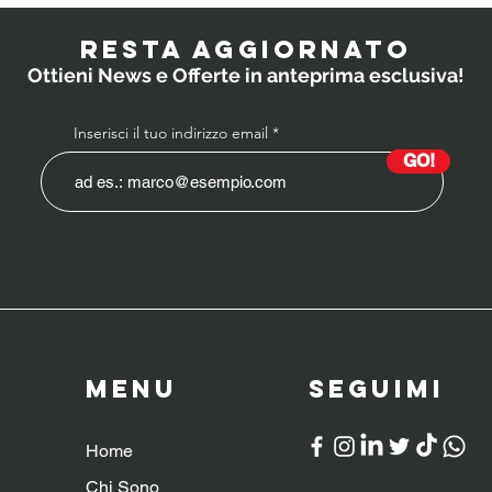
probiotici
PO
prescrivono i
RESTA AGGIORNATO
medici ai
Ottieni News e Offerte in anteprima esclusiva!
bambini?
Inserisci il tuo indirizzo email
GO!
Menu
SeguiMI
Home
Chi Sono