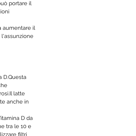
uò portare il 
ioni 
a aumentare il 
 l'assunzione 
na D.Questa 
che 
i.Il latte 
te anche in 
Vitamina D da 
e tra le 10 e 
zare filtri 