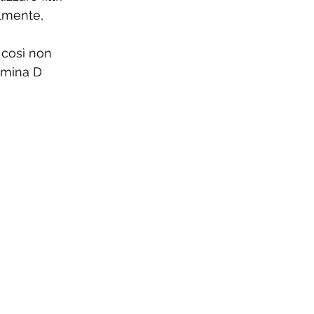
lmente, 
 così non 
amina D 