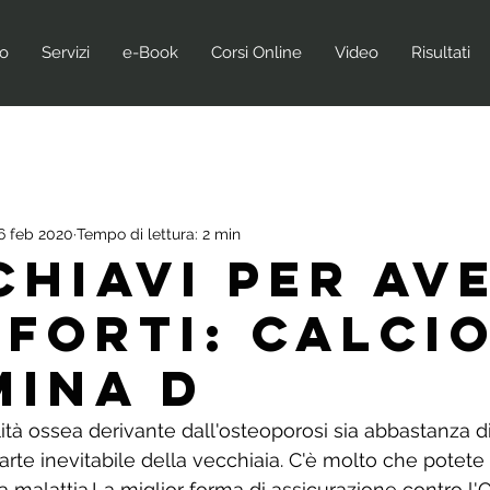
no
Servizi
e-Book
Corsi Online
Video
Risultati
6 feb 2020
Tempo di lettura: 2 min
 Chiavi per av
 forti: Calcio
mina D
ità ossea derivante dall'osteoporosi sia abbastanza di
rte inevitabile della vecchiaia. C'è molto che potete 
a malattia.La miglior forma di assicurazione contro l'