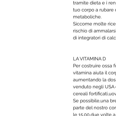
tramite dieta e i ren
tuo corpo a rubare c
metaboliche.
Siccome molte ricer
rischio di ammalarsi
di integratori di cal
LA VITAMINA D 
Per costruire ossa f
vitamina aiuta il co
aumentando la dose d
venduto negli USA è
cereali fortificati,u
Se possibile,una br
parte del nostro cor
le 15.00,due volte a