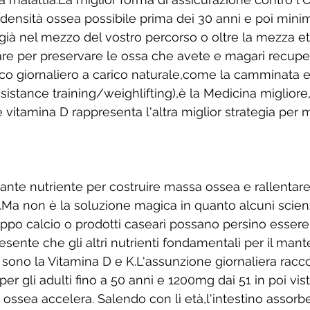
à densità ossea possibile prima dei 30 anni e poi minim
 già nel mezzo del vostro percorso o oltre la mezza et
re per preservare le ossa che avete e magari recuper
sico giornaliero a carico naturale,come la camminata e l
istance training/weighlifting),è la Medicina migliore,
 vitamina D rappresenta l'altra miglior strategia per
tante nutriente per costruire massa ossea e rallentare 
a.Ma non è la soluzione magica in quanto alcuni scienz
po calcio o prodotti caseari possano persino essere
sente che gli altri nutrienti fondamentali per il man
e sono la Vitamina D e K.L'assunzione giornaliera rac
er gli adulti fino a 50 anni e 1200mg dai 51 in poi vist
à ossea accelera. Salendo con lì età,l'intestino assor