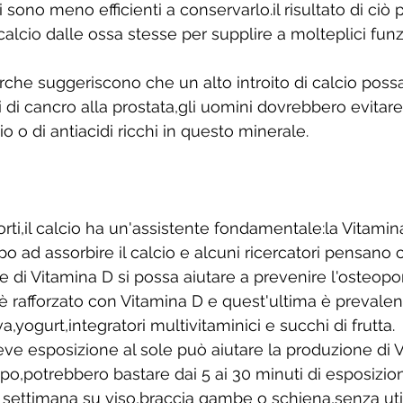
i sono meno efficienti a conservarlo.il risultato di ciò p
alcio dalle ossa stesse per supplire a molteplici funz
che suggeriscono che un alto introito di calcio poss
 di cancro alla prostata,gli uomini dovrebbero evitare
cio o di antiacidi ricchi in questo minerale.
orti,il calcio ha un'assistente fondamentale:la Vitami
rpo ad assorbire il calcio e alcuni ricercatori pensano 
i Vitamina D si possa aiutare a prevenire l'osteoporos
 rafforzato con Vitamina D e quest'ultima è prevalen
ova,yogurt,integratori multivitaminici e succhi di frutta.
eve esposizione al sole può aiutare la produzione di 
po,potrebbero bastare dai 5 ai 30 minuti di esposizion
 settimana su viso,braccia gambe o schiena,senza utiliz