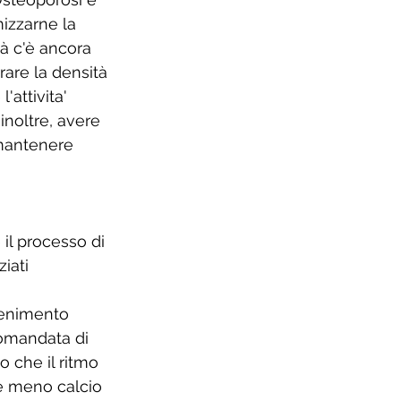
izzarne la 
à c'è ancora 
are la densità 
'attivita' 
inoltre, avere 
 mantenere 
il processo di 
iati 
 
tenimento 
comandata di 
o che il ritmo 
be meno calcio 