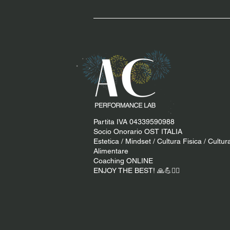
Partita IVA 04339590988
Socio Onorario OST ITALIA
Estetica / Mindset / Cultura Fisica / Cultur
Alimentare
Coaching ONLINE
ENJOY THE BEST! 🙏​💪​​❤️‍🔥​