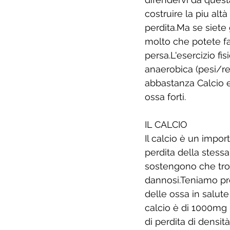
costruire la piu alt
perdita.Ma se siete
molto che potete fa
persa.L'esercizio fi
anaerobica (pesi/res
abbastanza Calcio e
ossa forti.
IL CALCIO
Il calcio è un impor
perdita della stess
sostengono che trop
dannosi.Teniamo pre
delle ossa in salut
calcio è di 1000mg p
di perdita di densit