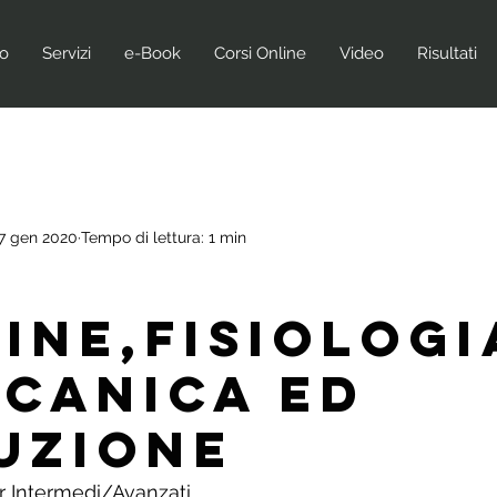
no
Servizi
e-Book
Corsi Online
Video
Risultati
7 gen 2020
Tempo di lettura: 1 min
ine,Fisiologi
canica ed
uzione
r Intermedi/Avanzati.