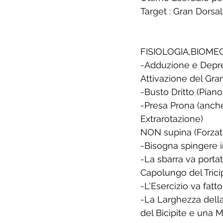
Target : Gran Dorsal
FISIOLOGIA,BIOME
-Adduzione e Depres
Attivazione del Gra
-Busto Dritto (Pian
-Presa Prona (anche
Extrarotazione)
NON supina (Forzatu
-Bisogna spingere i
-La sbarra va portata
Capolungo del Tric
-L'Esercizio va fat
-La Larghezza della 
del Bicipite e una 