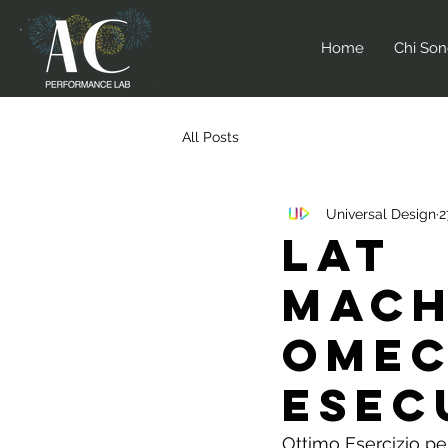
Home
Chi So
All Posts
Universal Design
2
Lat
Mach
omec
Esec
Ottimo Esercizio pe