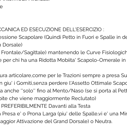
e 
CCANICA ED ESECUZIONE DELL'ESERCIZIO :
sione Scapolare (Quindi Petto in Fuori e Spalle in de
n Dorsale)
o Frontale/Sagittale) mantenendo le Curve Fisiologic
 per chi ha una Ridotta Mobiita' Scapolo-Omerale in
ra articolare,come per le Trazioni sempre a presa Su
n giu' i Gomiti,senza perdere l'Assetto Ottimale Scap
 anche ''solo'' fino al Mento/Naso (se si porta al Petto
ipite che viene maggiormente Reclutato)
to PREFERIBILMENTE Davanti alla Testa
Presa e' o Prona Larga (piu' delle Spalle,vi e' una Mi
Maggior Attivazione del Grand Dorsale) o Neutra.