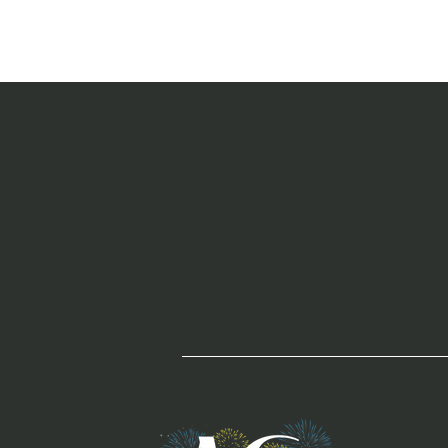
Gli integratori
che stimolano
il cervello e
la neurogenesi
ippocampale