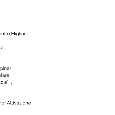
ntro,Miglior 
he 
 
pina)
olare
,e' il 
nor Attivazione 