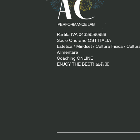
Partita IVA 04339590988
Socio Onorario OST ITALIA
Estetica / Mindset / Cultura Fisica / Cultur
Alimentare
Coaching ONLINE
ENJOY THE BEST! 🙏​💪​​❤️‍🔥​