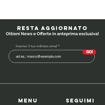
Quali
IL
probiotici
PO
prescrivono i
RESTA AGGIORNATO
medici ai
Ottieni News e Offerte in anteprima esclusiva!
bambini?
Inserisci il tuo indirizzo email
GO!
Menu
SeguiMI