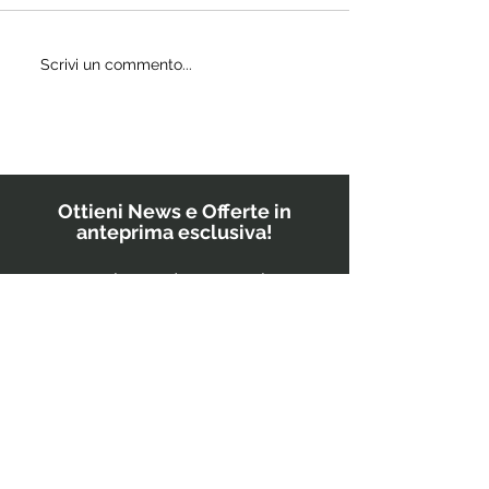
Quali
Scrivi un commento...
IL
probiotici
POWERBU
prescrivono
i medici ai
bambini?
Ottieni News e Offerte in
anteprima esclusiva!
Inserisci il tuo indirizzo email
GO!