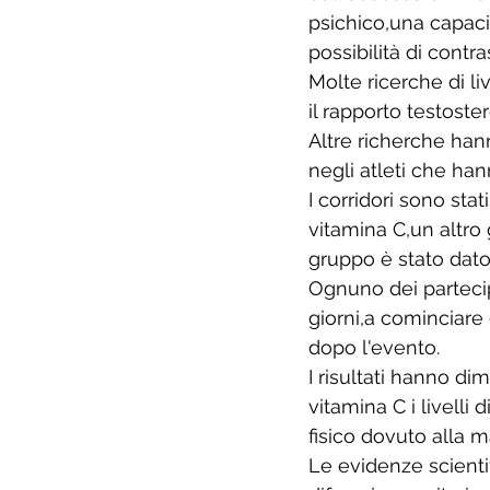
psichico,una capacit
possibilità di contr
Molte ricerche di l
il rapporto testoste
Altre richerche hann
negli atleti che ha
I corridori sono sta
vitamina C,un altro
gruppo è stato dato 
Ognuno dei partecipa
giorni,a cominciare 
dopo l'evento. 
I risultati hanno di
vitamina C i livelli
fisico dovuto alla m
Le evidenze scientif