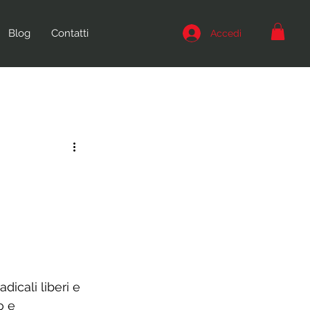
Blog
Contatti
Accedi
r
dicali liberi e 
o e 