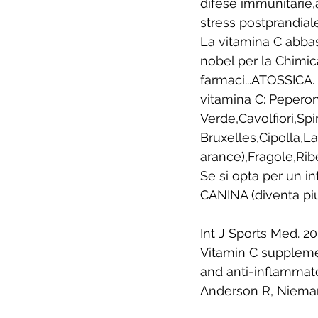
difese immunitarie,a
stress postprandiale
La vitamina C abbas
nobel per la Chimi
farmaci...ATOSSICA
vitamina C: Pepero
Verde,Cavolfiori,Spi
Bruxelles,Cipolla,L
arance),Fragole,Ribe
Se si opta per un 
CANINA (diventa piu'
Int J Sports Med. 2
Vitamin C supplemen
and anti-inflammato
Anderson R, Nieman 