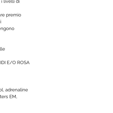
livelli di 
are premio 
i 
tengono 
le 
OIDI E/O ROSA 
l, adrenaline 
ters EM, 