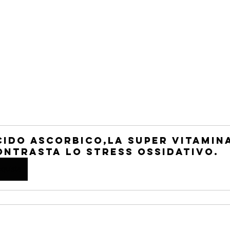
cido Ascorbico,la Super Vitamin
ontrasta lo Stress Ossidativo.
quista