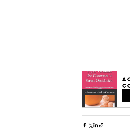
A
C
Ac