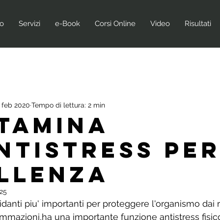
no
Servizi
e-Book
Corsi Online
Video
Risultati
 feb 2020
Tempo di lettura: 2 min
itamina
antistress pe
llenza
25
idanti piu' importanti per proteggere l'organismo dai ra
iammazioni,ha una importante funzione antistress fisic