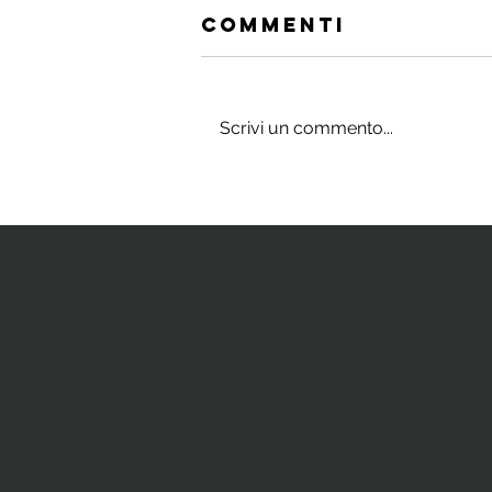
Commenti
Scrivi un commento...
Gli integratori
che stimolano
il cervello e
la neurogenesi
ippocampale