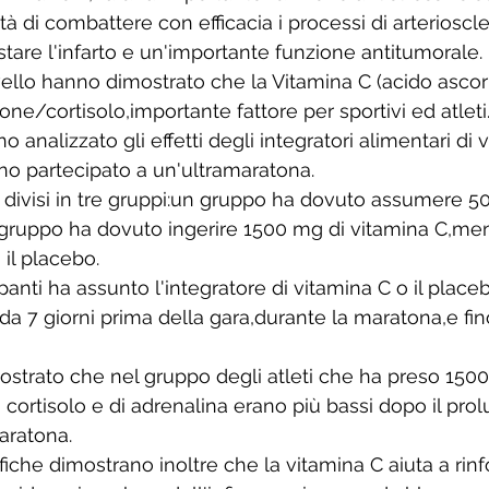
à di combattere con efficacia i processi di arterioscler
astare l'infarto e un'importante funzione antitumorale. 
ivello hanno dimostrato che la Vitamina C (acido ascor
rone/cortisolo,importante fattore per sportivi ed atleti
o analizzato gli effetti degli integratori alimentari di 
nno partecipato a un'ultramaratona. 
ti divisi in tre gruppi:un gruppo ha dovuto assumere 5
 gruppo ha dovuto ingerire 1500 mg di vitamina C,ment
il placebo. 
nti ha assunto l'integratore di vitamina C o il placebo
da 7 giorni prima della gara,durante la maratona,e fino
mostrato che nel gruppo degli atleti che ha preso 1500
 di cortisolo e di adrenalina erano più bassi dopo il pro
aratona. 
iche dimostrano inoltre che la vitamina C aiuta a rinf