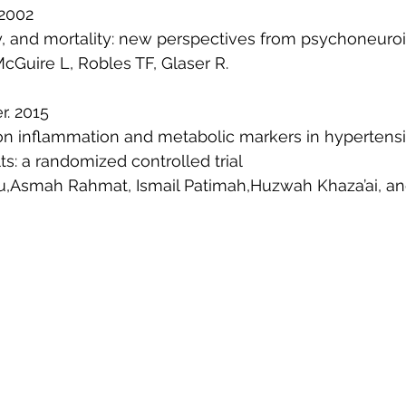
 2002
y, and mortality: new perspectives from psychoneur
cGuire L, Robles TF, Glaser R. 
r. 2015
 on inflammation and metabolic markers in hypertens
s: a randomized controlled trial 
,Asmah Rahmat, Ismail Patimah,Huzwah Khaza’ai, an