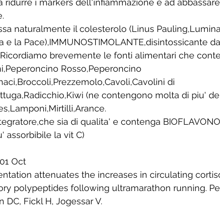
 ridurre i markers dell'infiammazione e ad abbassare i 
. 
sa naturalmente il colesterolo (Linus Pauling,Lumin
ca e la Pace),IMMUNOSTIMOLANTE,disintossicante da
. Ricordiamo brevemente le fonti alimentari che con
ni,Peperoncino Rosso,Peperoncino 
naci,Broccoli,Prezzemolo,Cavoli,Cavolini di 
attuga,Radicchio,Kiwi (ne contengono molta di piu' del
s,Lamponi,Mirtilli,Arance. 
integratore,che sia di qualita' e contenga BIOFLAVON
 assorbibile la vit C) 
001 Oct
tation attenuates the increases in circulating cortiso
ry polypeptides following ultramarathon running. Pe
DC, Fickl H, Jogessar V. 