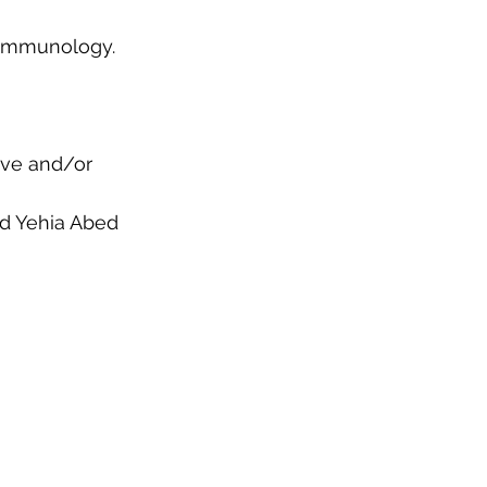
oimmunology. 
ive and/or 
d Yehia Abed