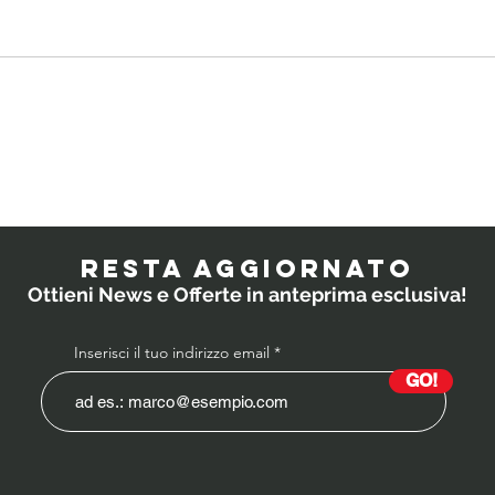
Quali
IL
probiotici
PO
prescrivono i
RESTA AGGIORNATO
medici ai
Ottieni News e Offerte in anteprima esclusiva!
bambini?
Inserisci il tuo indirizzo email
GO!