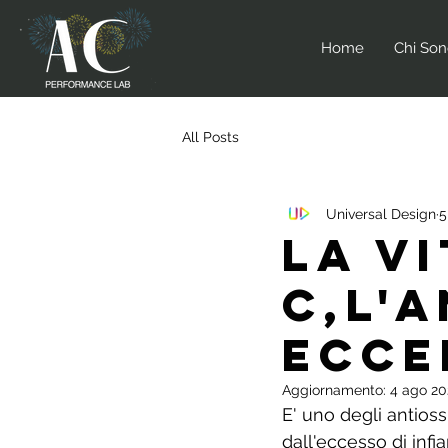
Home
Chi So
All Posts
Universal Design
5
La V
C,l'
ecce
Aggiornamento:
4 ago 20
E' uno degli antioss
dall'eccesso di inf