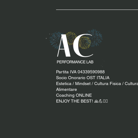
Partita IVA 04339590988
Socio Onorario OST ITALIA
Estetica / Mindset / Cultura Fisica / Cultur
Alimentare
Coaching ONLINE
ENJOY THE BEST! 🙏​💪​​❤️‍🔥​