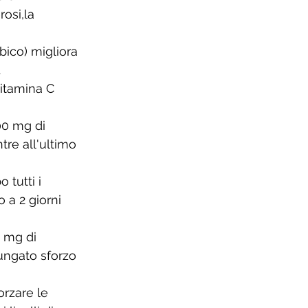
osi,la 
bico) migliora 
.
vitamina C 
00 mg di 
re all'ultimo 
 tutti i 
 a 2 giorni 
 mg di 
lungato sforzo 
orzare le 