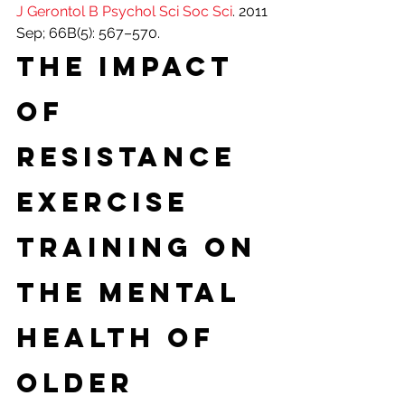
J Gerontol B Psychol Sci Soc Sci
. 2011 
Sep; 66B(5): 567–570.
The Impact 
of 
Resistance 
Exercise 
Training on 
the Mental 
Health of 
Older 