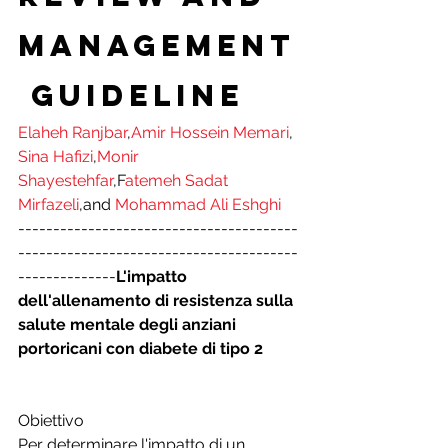
Management
 Guideline
Elaheh Ranjbar
,
Amir Hossein Memari
, 
Sina Hafizi
,
Monir 
Shayestehfar
,F
atemeh Sadat 
Mirfazeli
,and 
Mohammad Ali Eshghi
----------------------------------------
----------------------------------------
--------------
L'impatto 
dell'allenamento di resistenza sulla 
salute mentale degli anziani 
portoricani con diabete di tipo 2
Obiettivo
Per determinare l'impatto di un 