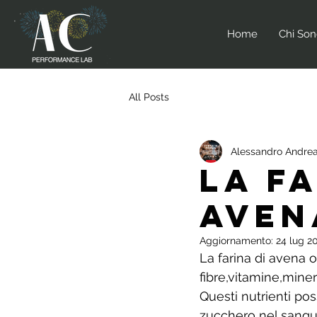
Home
Chi So
All Posts
Alessandro Andrea
LA FA
AVEN
Aggiornamento:
24 lug 2
La farina di avena o
fibre,vitamine,miner
Questi nutrienti poss
zucchero nel sangue