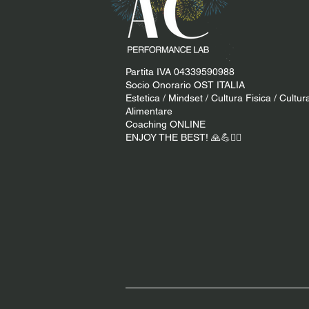
Partita IVA 04339590988
Socio Onorario OST ITALIA
Estetica / Mindset / Cultura Fisica / Cultur
Alimentare
Coaching ONLINE
ENJOY THE BEST! 🙏​💪​​❤️‍🔥​