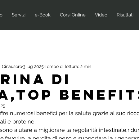
no
Servizi
e-Book
Corsi Online
Video
Risultati
 Cinausero
3 lug 2025
Tempo di lettura: 2 min
RINA DI
A,TOP BENEFIT
025
ffre numerosi benefici per la salute grazie al suo ricc
ali e proteine. 
ono aiutare a migliorare la regolarità intestinale,ridurre
,favorire la perdita di peso e supportare la rigeneraz