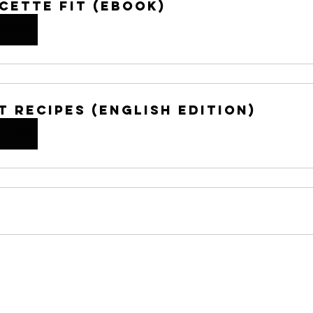
icette FIT (eBook)
quista
it Recipes (English Edition)
quista