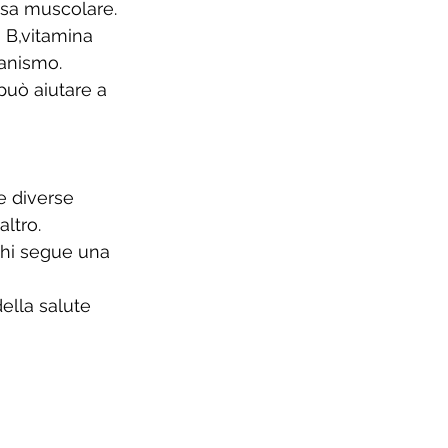
ssa muscolare. 
 B,vitamina 
ganismo. 
può aiutare a 
e diverse 
ltro. 
chi segue una 
ella salute 