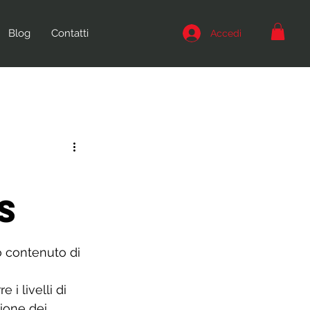
Blog
Contatti
Accedi
S
o contenuto di 
 i livelli di 
ione dei 