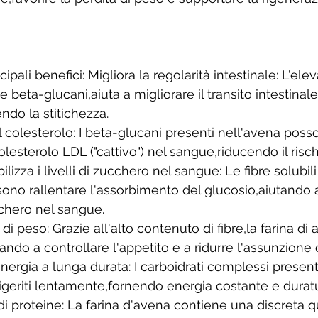
cipali benefici: Migliora la regolarità intestinale: L'el
 beta-glucani,aiuta a migliorare il transito intestinale
ndo la stitichezza. 
il colesterolo: I beta-glucani presenti nell'avena poss
i colesterolo LDL ("cattivo") nel sangue,riducendo il risc
ilizza i livelli di zucchero nel sangue: Le fibre solubili
sono rallentare l'assorbimento del glucosio,aiutando
zucchero nel sangue. 
 di peso: Grazie all'alto contenuto di fibre,la farina di
tando a controllare l'appetito e a ridurre l'assunzion
energia a lunga durata: I carboidrati complessi presenti
eriti lentamente,fornendo energia costante e duratu
i proteine: La farina d'avena contiene una discreta qu