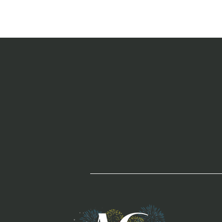
Gli integratori
che stimolano
il cervello e
la neurogenesi
ippocampale