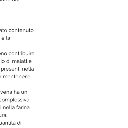
evato contenuto 
 e la 
ono contribuire 
hio di malattie 
 presenti nella 
 a mantenere 
 avena ha un 
e complessiva 
 nella farina 
ra. 
antità di 