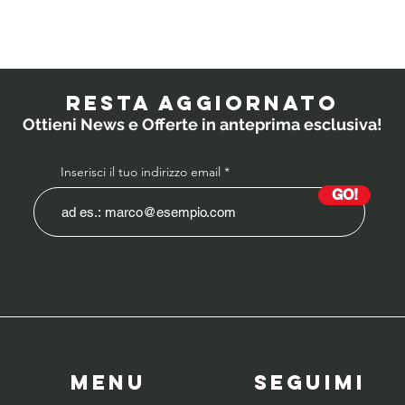
Quali
IL
probiotici
PO
prescrivono i
RESTA AGGIORNATO
medici ai
Ottieni News e Offerte in anteprima esclusiva!
bambini?
Inserisci il tuo indirizzo email
GO!
Menu
SeguiMI