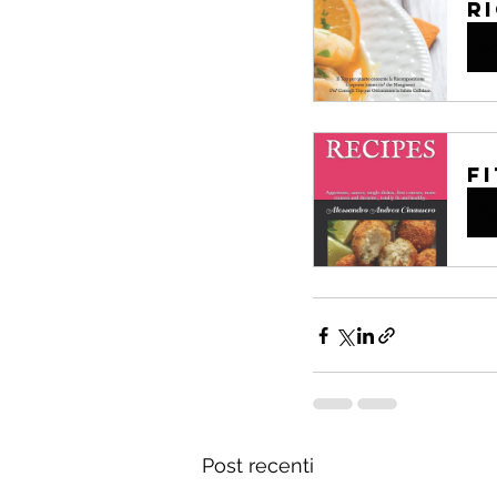
R
Ac
F
Ac
Post recenti