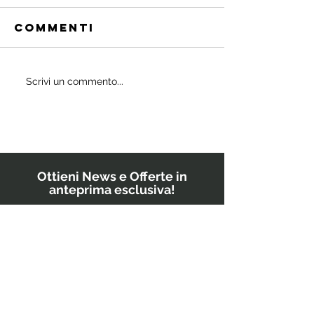
Commenti
Quali
Scrivi un commento...
IL
probiotici
POWERBU
prescrivono
i medici ai
bambini?
Ottieni News e Offerte in
anteprima esclusiva!
Inserisci il tuo indirizzo email
GO!