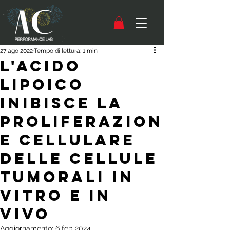
27 ago 2022
Tempo di lettura: 1 min
L'acido
lipoico
inibisce la
proliferazion
e cellulare
delle cellule
tumorali in
vitro e in
vivo
Aggiornamento:
6 feb 2024