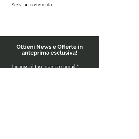
Quali
Scrivi un commento...
IL
probiotici
POWERBU
prescrivono
i medici ai
bambini?
Ottieni News e Offerte in
anteprima esclusiva!
Inserisci il tuo indirizzo email
GO!