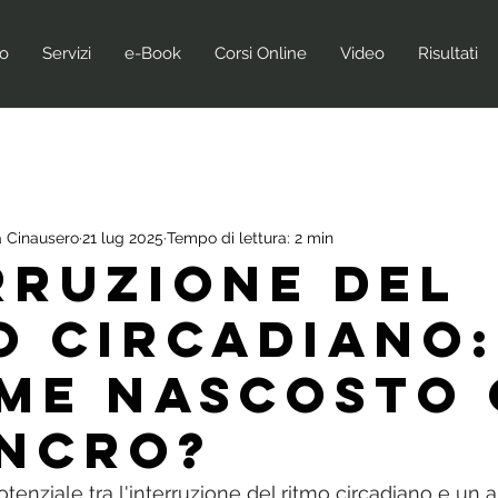
no
Servizi
e-Book
Corsi Online
Video
Risultati
 Cinausero
21 lug 2025
Tempo di lettura: 2 min
rruzione del
o circadiano:
me nascosto
ancro?
tenziale tra l'interruzione del ritmo circadiano e un