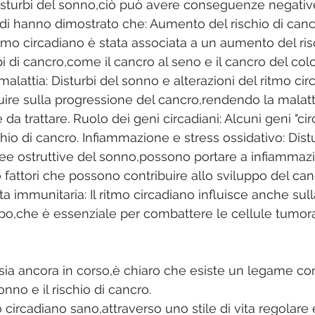
 disturbi del sonno,ciò può avere conseguenze negative
tudi hanno dimostrato che: Aumento del rischio di canc
itmo circadiano è stata associata a un aumento del ris
pi di cancro,come il cancro al seno e il cancro del colo
alattia: Disturbi del sonno e alterazioni del ritmo cir
ire sulla progressione del cancro,rendendo la malatti
e da trattare. Ruolo dei geni circadiani: Alcuni geni "ci
schio di cancro. Infiammazione e stress ossidativo: Distu
e ostruttive del sonno,possono portare a infiammazi
 fattori che possono contribuire allo sviluppo del can
ta immunitaria: Il ritmo circadiano influisce anche sull
po,che è essenziale per combattere le cellule tumoral
sia ancora in corso,è chiaro che esiste un legame com
onno e il rischio di cancro. 
circadiano sano,attraverso uno stile di vita regolare