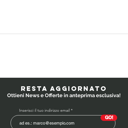
Quali
IL
probiotici
PO
prescrivono i
RESTA AGGIORNATO
medici ai
Ottieni News e Offerte in anteprima esclusiva!
bambini?
Inserisci il tuo indirizzo email
GO!