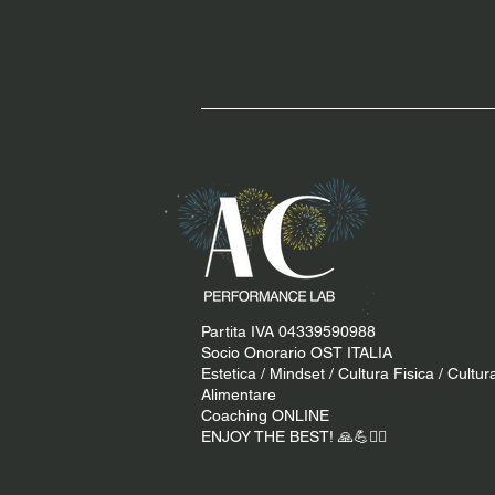
Partita IVA 04339590988
Socio Onorario OST ITALIA
Estetica / Mindset / Cultura Fisica / Cultur
Alimentare
Coaching ONLINE
ENJOY THE BEST! 🙏​💪​​❤️‍🔥​