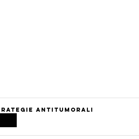
trategie Antitumorali
quista