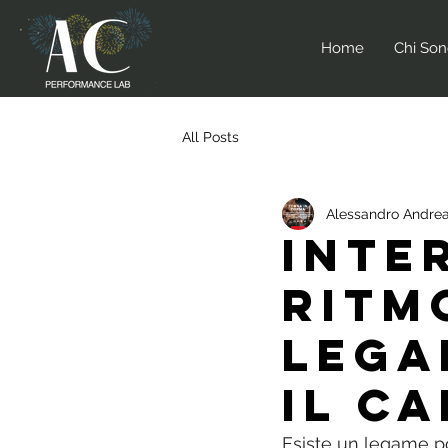
Home
Chi So
All Posts
Alessandro Andrea
Inte
ritm
lega
il c
Esiste un legame po