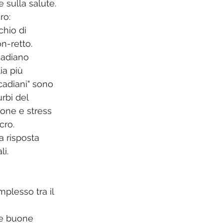
 sulla salute. 
ro: 
chio di 
n-retto. 
cadiano 
a più 
rcadiani" sono 
rbi del 
one e stress 
cro. 
a risposta 
i. 
plesso tra il 
 e buone 