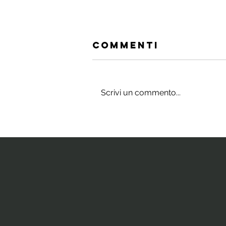
Commenti
Scrivi un commento...
Gli integratori
che stimolano
il cervello e
la neurogenesi
ippocampale