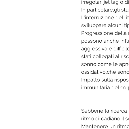
irregolari,jet lag o
In particolare,gli s
L'interruzione del r
sviluppare alcuni ti
Progressione della m
possono anche influ
aggressiva e difficil
stati collegati al ri
sonno,come le apne
ossidativo,che sono
Impatto sulla rispos
immunitaria del cor
Sebbene la ricerca 
ritmo circadiano,il s
Mantenere un ritmo 