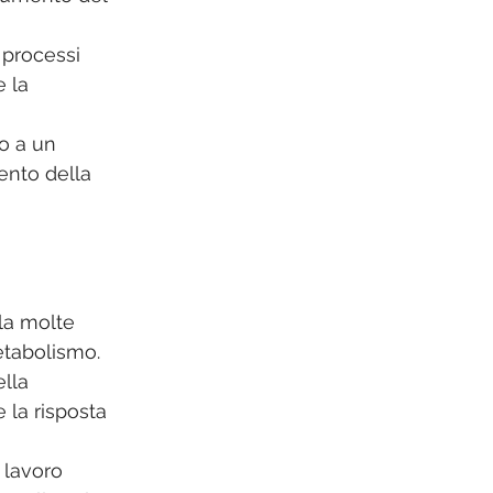
 processi 
 la 
o a un 
ento della 
ola molte 
etabolismo. 
lla 
 la risposta 
 lavoro 