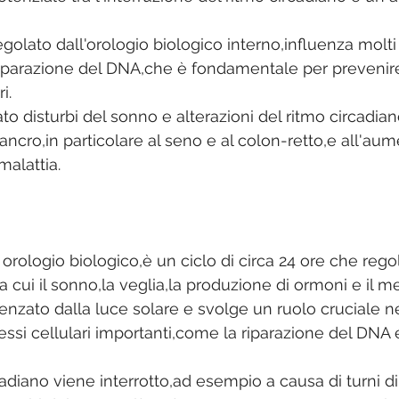
regolato dall'orologio biologico interno,influenza molti
a riparazione del DNA,che è fondamentale per prevenire
i. 
o disturbi del sonno e alterazioni del ritmo circadian
ancro,in particolare al seno e al colon-retto,e all'aum
alattia. 
o orologio biologico,è un ciclo di circa 24 ore che reg
a cui il sonno,la veglia,la produzione di ormoni e il m
enzato dalla luce solare e svolge un ruolo cruciale ne
ssi cellulari importanti,come la riparazione del DNA e
adiano viene interrotto,ad esempio a causa di turni di