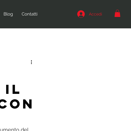
Blog
Contatti
Accedi
 il
 con
 aumento del 