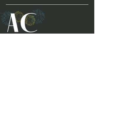
Partita IVA
04339590988
Socio Onorario OST ITALIA
Estetica / Mindset / Cultura Fisica / Cultura
Alimentare
Coaching ONLINE
ENJOY THE BEST! 🙏​💪​​❤️‍🔥​
SeguiMI
CONTATTI
mail:
a.cinausero@gmail.com
Tel:
+39 339 100 5294
Metodi di