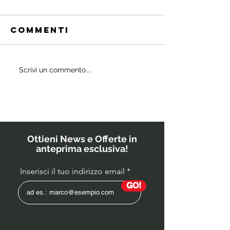
Commenti
Quali
Scrivi un commento...
IL
probiotici
POWERBU
prescrivono
i medici ai
bambini?
Ottieni News e Offerte in
anteprima esclusiva!
Inserisci il tuo indirizzo email
GO!