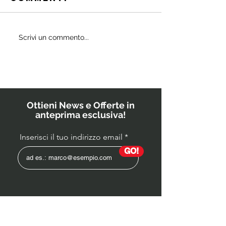
Quali
Scrivi un commento...
IL
probiotici
POWERBU
prescrivono
i medici ai
bambini?
Ottieni News e Offerte in
anteprima esclusiva!
Inserisci il tuo indirizzo email
GO!