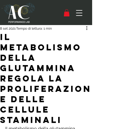
8 set 2021
Tempo di lettura: 1 min
Il
metabolismo
della
glutammina
regola la
proliferazion
e delle
cellule
staminali
Il metabolismo della glutammina 