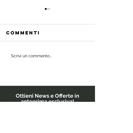
Commenti
Quali
Scrivi un commento...
IL
probiotici
POWERBU
prescrivono
i medici ai
bambini?
Ottieni News e Offerte in
anteprima esclusiva!
Inserisci il tuo indirizzo email
GO!