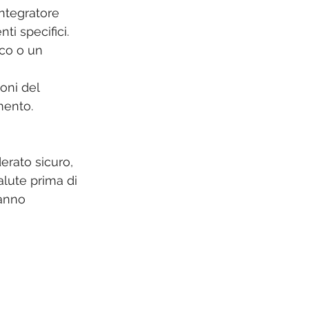
ntegratore 
ti specifici.
co o un 
oni del 
mento. 
rato sicuro, 
lute prima di 
tanno 