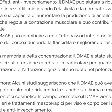
ffetti anti-invecchiamento: Il DMAE può aiutare a ridu
linee sottili,migliorando l'elasticità e la compattezza 
a sua capacità di aumentare la produzione di acetilco
che regola la contrazione muscolare e può contribuir
le. 
Il DMAE può contribuire a un effetto rassodante e tonifi
he del corpo,riducendo la flaccidità e migliorando l'as
 memoria e della concentrazione: Il DMAE è stato stud
fici sulla funzione cerebrale,in particolare per quanto
azione e l'attenzione,grazie al suo ruolo nel potenzia
ll'umore: Alcuni studi suggeriscono che il DMAE può av
,potenzialmente riducendo la stanchezza diurna e mig
Benefici cosmetici: In campo cosmetico,il DMAE viene
ieri e trattamenti mesoterapici per viso e corpo,per i s
ti e anti-invecchiamento.