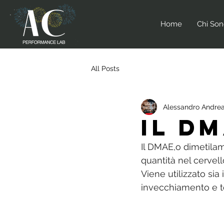
Home
Chi So
All Posts
Alessandro Andrea
IL D
Il DMAE,o dimetilam
quantità nel cervel
Viene utilizzato si
invecchiamento e ton