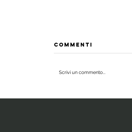
Commenti
Scrivi un commento...
Gli integratori
che stimolano
il cervello e
la neurogenesi
ippocampale