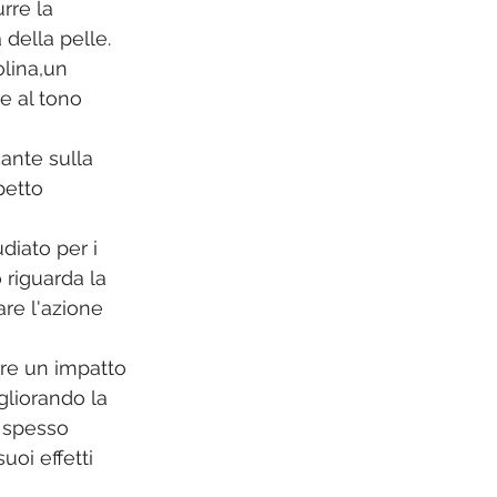
rre la 
della pelle. 
lina,un 
e al tono 
cante sulla 
petto 
iato per i 
 riguarda la 
re l'azione 
ere un impatto 
liorando la 
 spesso 
uoi effetti 