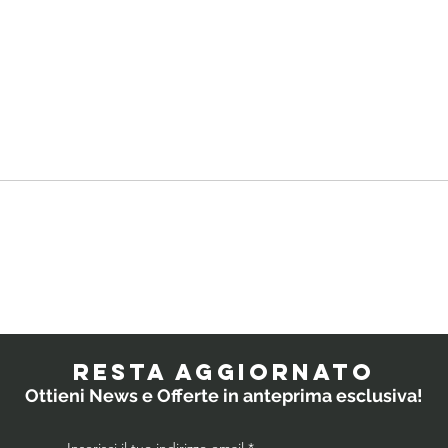
Quali
IL
probiotici
PO
prescrivono i
RESTA AGGIORNATO
medici ai
Ottieni News e Offerte in anteprima esclusiva!
bambini?
Inserisci il tuo indirizzo email