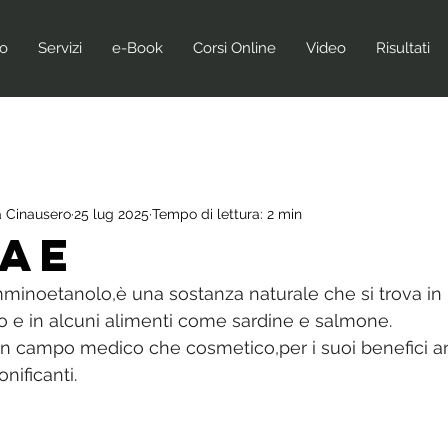
no
Servizi
e-Book
Corsi Online
Video
Risultati
 Cinausero
25 lug 2025
Tempo di lettura: 2 min
MAE
minoetanolo,è una sostanza naturale che si trova in 
lo e in alcuni alimenti come sardine e salmone. 
a in campo medico che cosmetico,per i suoi benefici an
ificanti. 