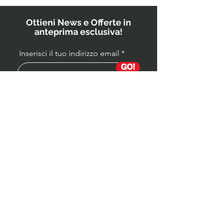
bambini?
Ottieni News e Offerte in
anteprima esclusiva!
Inserisci il tuo indirizzo email
GO!
Partita IVA
04339590988
Socio Onorario OST ITALIA
Estetica / Mindset / Cultura Fisica / Cultura
Alimentare
Coaching ONLINE