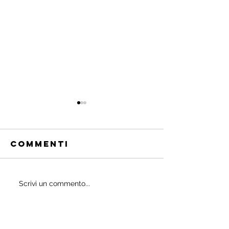
Commenti
Quali
Scrivi un commento...
IL
probiotici
POWERBU
prescrivono
i medici ai