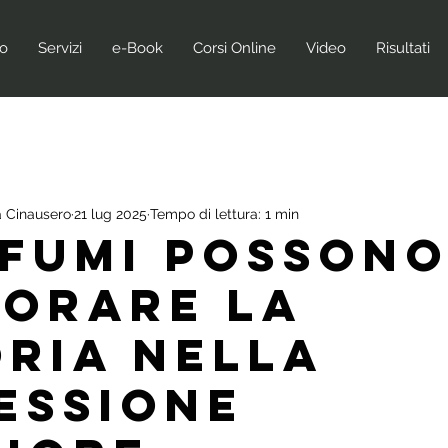
no
Servizi
e-Book
Corsi Online
Video
Risultati
 Cinausero
21 lug 2025
Tempo di lettura: 1 min
ofumi posson
iorare la
ria nella
essione