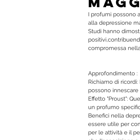
magg
I profumi possono a
alla depressione ma
Studi hanno dimostr
positivi,contribuen
compromessa nella
Approfondimento :
Richiamo di ricordi:
possono innescare ri
Effetto "Proust": Q
un profumo specifico
Benefici nella depre
essere utile per co
per le attività e il