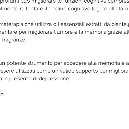
 profumi può migliorare le funzioni cognitive,compres
ente rallentare il declino cognitivo legato all'età o 
aterapia,che utilizza oli essenziali estratti da piant
tare per migliorare l'umore e la memoria,grazie all
 fragranze. 
o è un potente strumento per accedere alla memoria e a
ssere utilizzati come un valido supporto per migliorar
o in presenza di depressione
en