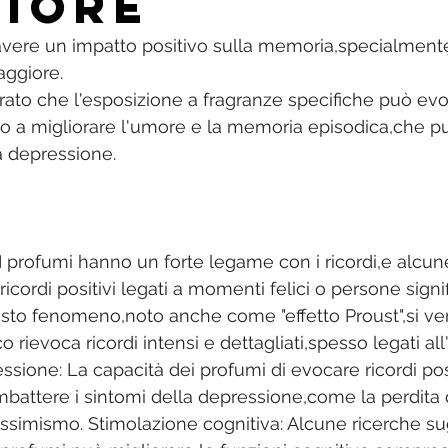
iore
vere un impatto positivo sulla memoria,specialmente
ggiore. 
ato che l'esposizione a fragranze specifiche può evoc
do a migliorare l'umore e la memoria episodica,che p
 depressione.
 I profumi hanno un forte legame con i ricordi,e alcun
cordi positivi legati a momenti felici o persone signif
uesto fenomeno,noto anche come "effetto Proust",si ve
 rievoca ricordi intensi e dettagliati,spesso legati all'
ssione: La capacità dei profumi di evocare ricordi pos
mbattere i sintomi della depressione,come la perdita d
 pessimismo. Stimolazione cognitiva: Alcune ricerche s