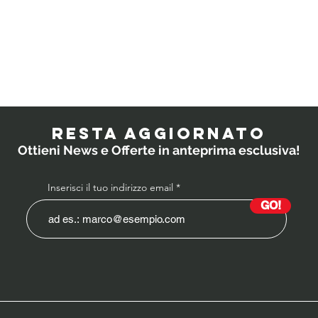
Quali
IL
probiotici
PO
prescrivono i
RESTA AGGIORNATO
medici ai
Ottieni News e Offerte in anteprima esclusiva!
bambini?
Inserisci il tuo indirizzo email
GO!