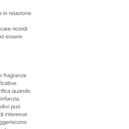
 in relazione 
are ricordi 
uò essere 
e fragranze 
icative. 
rifica quando 
infanzia. 
itivi può 
i interesse 
uggeriscono 