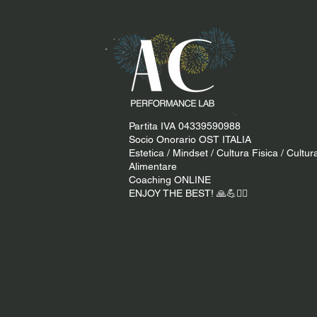
Partita IVA 04339590988
Socio Onorario OST ITALIA
Estetica / Mindset / Cultura Fisica / Cultur
Alimentare
Coaching ONLINE
ENJOY THE BEST! 🙏​💪​​❤️‍🔥​