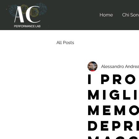
Home
Chi So
All Posts
Alessandro Andrea
I pr
migl
memo
depr