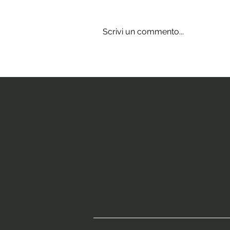
Scrivi un commento...
Gli integratori
che stimolano
il cervello e
la neurogenesi
ippocampale