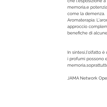
che l'esposizione a
memoria,e potenzialm
come la demenza. 
Aromaterapia: L'arom
approccio complemen
benefiche di alcune
In sintesi,l'olfatt
i profumi possono e
memoria,soprattutt
JAMA Network Op