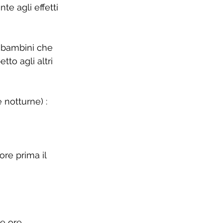
e agli effetti 
i bambini che 
to agli altri 
 notturne) :
ore prima il 
e ore 