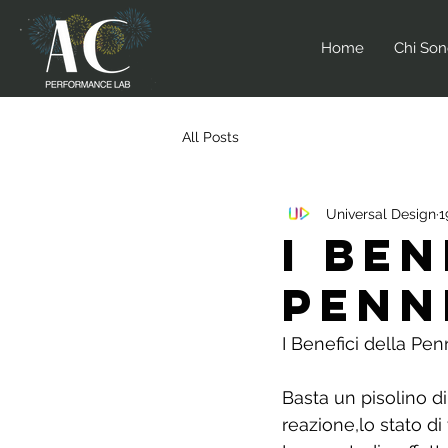
Home
Chi So
All Posts
Universal Design
1
I Ben
Penn
I Benefici della Pen
Basta un pisolino d
reazione,lo stato di