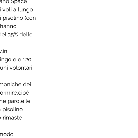
 and Space 
i voli a lungo 
i pisolino (con 
 hanno 
el 35% delle 
,in 
ingole e 120 
uni volontari 
emoniche dei 
ormire,cioè 
e parole,le 
 pisolino 
 rimaste 
n modo 