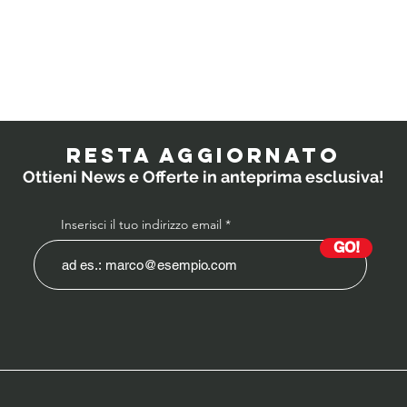
Quali
IL
probiotici
PO
prescrivono i
RESTA AGGIORNATO
medici ai
Ottieni News e Offerte in anteprima esclusiva!
bambini?
Inserisci il tuo indirizzo email
GO!