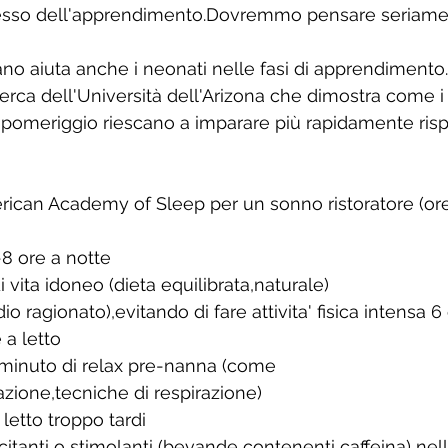
ccesso dell'apprendimento.Dovremmo pensare seriament
ano aiuta anche i neonati nelle fasi di apprendimento.
icerca dell'Università dell'Arizona che dimostra come 
pomeriggio riescano a imparare più rapidamente rispet
erican Academy of Sleep per un sonno ristoratore (ore
8 ore a notte
i vita idoneo (dieta equilibrata,naturale)
io ragionato),evitando di fare attivita' fisica intensa 6 
a letto
minuto di relax pre-nanna (come 
zione,tecniche di respirazione)
 letto troppo tardi
itanti o stimolanti (bevande contenenti caffeina) nell