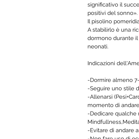
significativo il su
positivi del sonno».
Il pisolino pomeridi
A stabilirlo è una r
dormono durante il 
neonati.
Indicazioni dell'Am
-Dormire almeno 7-
-Seguire uno stile d
-Allenarsi (Pesi+Card
momento di andare 
-Dedicare qualche 
Mindfullness,Medita
-Evitare di andare a
-Non fare uso di ecc