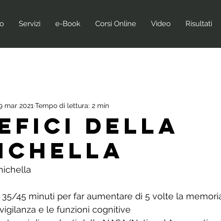
no
Servizi
e-Book
Corsi Online
Video
Risultati
9 mar 2021
Tempo di lettura: 2 min
efici della
ichella
nichella 
i 35/45 minuti per far aumentare di 5 volte la memoria
 vigilanza e le funzioni cognitive