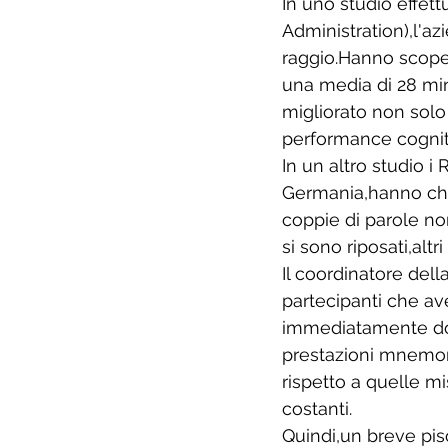
In uno studio effet
Administration),l'azi
raggio.Hanno scopert
una media di 28 min
migliorato non solo
performance cogniti
In un altro studio i
Germania,hanno chie
coppie di parole non
si sono riposati,alt
Il coordinatore del
partecipanti che av
immediatamente dop
prestazioni mnemon
rispetto a quelle m
costanti. 
Quindi,un breve piso