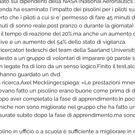
tuato sui dipendenti della NASA (National Aeronautics
enda ha esaminato l'impatto dei pisolini per i piloti su
o che i piloti a cui si e' permesso di fare 45 minuti d
uti di sonno reale,post pranzo o durante la giornata)
 il tempo di reazione del 20%,ma anche un aumento d
ve e un aumento del 54% dello stato di vigilanza.
 Ricercatori tedeschi del team della Saarland University
sto a un gruppo di volontari di imparare 90 parole s
 legate fra di loro da un senso logico.Finito il test,alc
ri hanno guardato un dvd.
la ricerca,Axel Mecklinger,spiega: «Le prestazioni mn
evano fatto un pisolino erano buone come prima di d
o aver completato la fase di apprendimento.In poch
iche non sono migliorate nel gruppo che ha fatto un
isurate subito dopo la fase di apprendimento,ma sono
lino in ufficio o a scuola è sufficiente a migliorare i