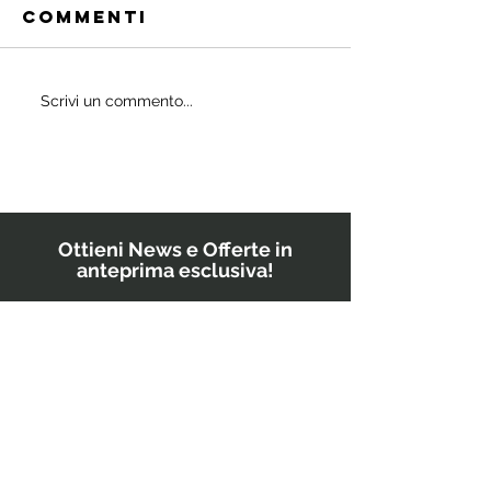
Commenti
Quali
Scrivi un commento...
IL
probiotici
POWERBU
prescrivono
i medici ai
bambini?
Ottieni News e Offerte in
anteprima esclusiva!
Inserisci il tuo indirizzo email
GO!