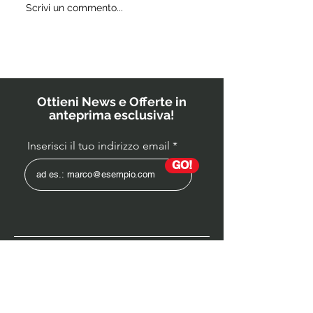
Quali
Scrivi un commento...
IL
probiotici
POWERBU
prescrivono
i medici ai
bambini?
Ottieni News e Offerte in
anteprima esclusiva!
Inserisci il tuo indirizzo email
GO!