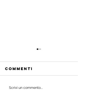
Commenti
Quali
Scrivi un commento...
IL
probiotici
POWERBU
prescrivono
i medici ai