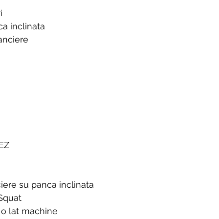
i
a inclinata
lanciere
 EZ
ciere su panca inclinata
 Squat
a o lat machine