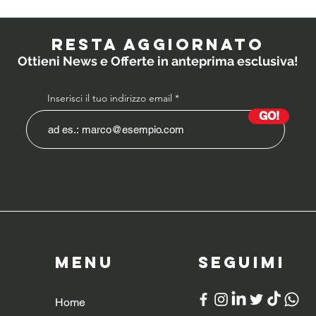
probiotici
PO
prescrivono i
RESTA AGGIORNATO
medici ai
Ottieni News e Offerte in anteprima esclusiva!
bambini?
Inserisci il tuo indirizzo email
GO!
Menu
SeguiMI
Home