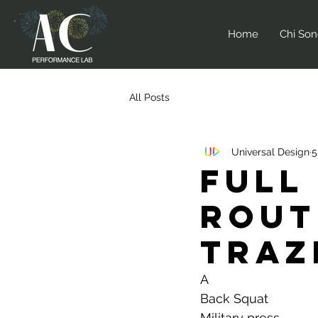
Home
Chi So
All Posts
Universal Design
5
FULL
ROUT
TRAZ
A
Back Squat
Military press