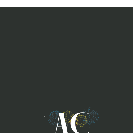
che stimolano
il cervello e
la neurogenesi
ippocampale