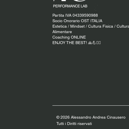
Partita IVA 04339590988
Socio Onorario OST ITALIA
Estetica / Mindset / Cultura Fisica / Cultur
Alimentare
Coaching ONLINE
ENJOY THE BEST! 🙏​💪​​❤️‍🔥​
© 2026 Alessandro Andrea Cinauser
o
Tutti i Diritti riservati