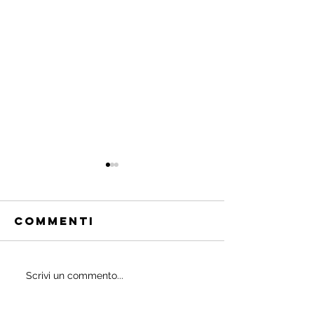
Commenti
Quali
Scrivi un commento...
IL
probiotici
POWERBU
prescrivono