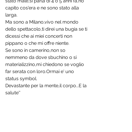
stato male,si parla di 4 o 5 anni fa,ho 
capito cos'era e ne sono stato alla 
larga.
Ma sono a Milano,vivo nel mondo 
dello spettacolo,ti direi una bugia se ti 
dicessi che ai miei concerti non 
pippano o che mi offre niente.
Se sono in camerino,non so 
nemmeno da dove sbuchino o si 
materializzino,mi chiedono se voglio 
far serata con loro.Ormai e' uno 
status symbol.
Devastante per la mente,il corpo...E la 
salute''