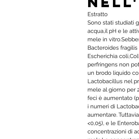
nell
Estratto
Sono stati studiati g
acqua,il pH e le atti
mele in vitro.Sebben
Bacteroides fragilis
Escherichia coli,Co
perfringens non pot
un brodo liquido co
Lactobacillus nel p
mele al giorno per 2
feci è aumentato (p 
i numeri di Lactob
aumentare. Tuttavia,i
<0,05), e le Entero
concentrazioni di a