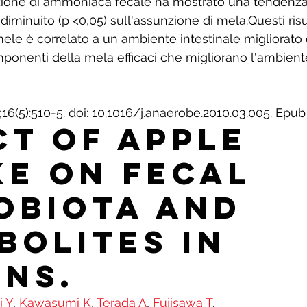
ione di ammoniaca fecale ha mostrato una tendenza 
è diminuito (p <0,05) sull'assunzione di mela.Questi risu
ele è correlato a un ambiente intestinale migliorato e
onenti della mela efficaci che migliorano l'ambiente
;16(5):510-5. doi: 10.1016/j.anaerobe.2010.03.005. Epub
ct of apple 
ke on fecal 
obiota and 
bolites in 
ns.
i Y
, 
Kawasumi K
, 
Terada A
, 
Fujisawa T
. 