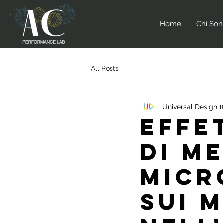
Home
Chi So
All Posts
Universal Design
1
Effe
di m
micr
sui 