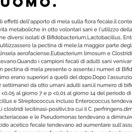
'uomo.
li effetti dell'apporto di mela sulla flora fecale,il cont
vità metaboliche in otto volontari sani e l'utilizzo dell
e diversi isolati di Bifidobacterium,Lactobacillus, E
 utilizzassero la pectina di mele,la maggior parte degli 
llinsela aerofaciense,Eubacterium limosum e Clostrid
evano.Quando i campioni fecali di adulti sani venivan
n pectina di mela presente o assente,i numeri di Bifi
rimo erano superiori a quelli del dopo.Dopo l'assunzio
 settimane) da otto umani adulti sani,il numero di bifi
<0,05 al giorno 7 e p <0,01 al giorno 14 del periodo d
acillus e Streptococcus incluso Enterococcus tendev
 clostridi lecitinasi-positivi,tra cui il C. perfringens,d
bacteriaceae e le Pseudomonas tendevano a diminuire.
cido acetico fecale tendevano ad aumentare sull'ass