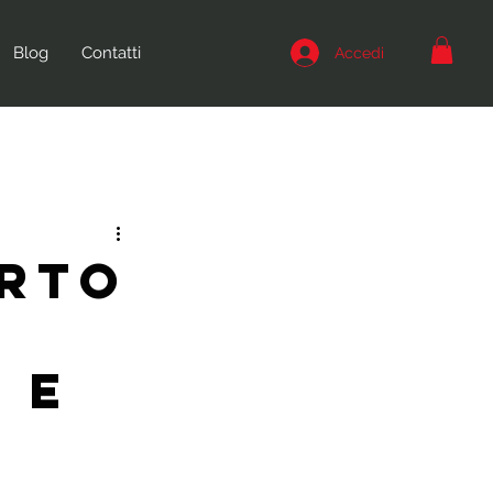
Blog
Contatti
Accedi
orto
 e