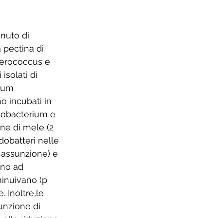
enuto di 
a pectina di 
nterococcus e 
isolati di 
ium 
o incubati in 
dobacterium e 
ne di mele (2 
dobatteri nelle 
i assunzione) e 
ano ad 
iminuivano (p 
 Inoltre,le 
unzione di 