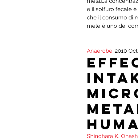
mela.La concentraz
e il solfuro fecale 
che il consumo di m
mele è uno dei comp
Anaerobe.
 2010 Oct
Effe
inta
micr
meta
huma
Shinohara K
, 
Ohash