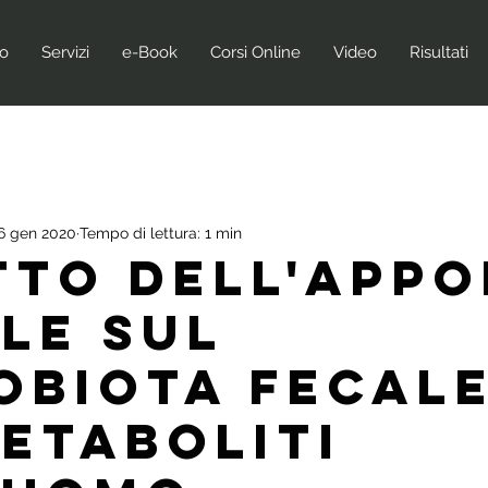
no
Servizi
e-Book
Corsi Online
Video
Risultati
6 gen 2020
Tempo di lettura: 1 min
tto dell'app
ele sul
obiota fecale
metaboliti