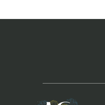
Gli integratori
che stimolano
il cervello e
la neurogenesi
ippocampale