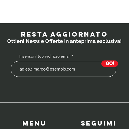
Quali
IL
probiotici
PO
prescrivono i
RESTA AGGIORNATO
medici ai
Ottieni News e Offerte in anteprima esclusiva!
bambini?
Inserisci il tuo indirizzo email
GO!
Menu
SeguiMI