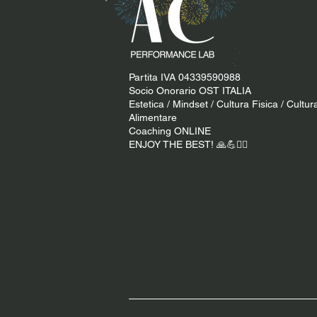
Partita IVA 04339590988
Socio Onorario OST ITALIA
Estetica / Mindset / Cultura Fisica / Cultur
Alimentare
Coaching ONLINE
ENJOY THE BEST! 🙏​💪​​❤️‍🔥​