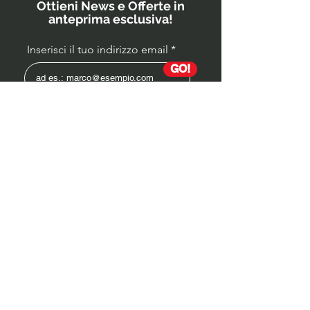
Ottieni News e Offerte in
anteprima esclusiva!
Inserisci il tuo indirizzo email
GO!
Partita IVA
04339590988
Socio Onorario OST ITALIA
Estetica / Mindset / Cultura Fisica / Cultura
Alimentare
Coaching ONLINE
ENJOY THE BEST! 🙏​💪​​❤️‍🔥​