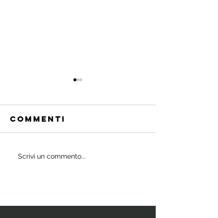
Commenti
Quali
Scrivi un commento...
IL
probiotici
POWERBU
prescrivono
i medici ai
bambini?