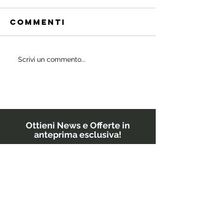
Commenti
Quali
Scrivi un commento...
IL
probiotici
POWERBU
prescrivono
i medici ai
bambini?
Ottieni News e Offerte in
anteprima esclusiva!
Inserisci il tuo indirizzo email
GO!