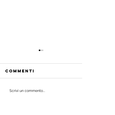
Commenti
Quali
Scrivi un commento...
IL
probiotici
POWERBU
prescrivono
i medici ai