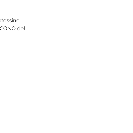
otossine 
DUCONO del 