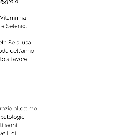
25gre di 
 Vitamnina 
e Selenio.
eta Se si usa 
iodo dell'anno.
to,a favore 
razie all’ottimo 
 patologie 
ti semi 
elli di 