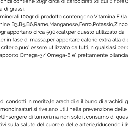
chidi contiene 20gr circa di carboidrati (di cui 6 fibre),
 di grassi.
 minerali.100gr di prodotto contengono Vitamina E (la
tamine B3,B5,B6,Rame,Manganese,Ferro,Potassio,Zinco 
0gr apportano circa 590kcal),per questo utilizzato da 
er in fase di massa,per apportare calorie extra alla di
iterio,puo' essere utilizzato da tutti,in qualsiasi per
il rapporto Omega-3/ Omega-6 e' prettamente bilancia
 condotti in merito,le arachidi e il burro di arachidi g
monoinsaturi si rivelano utili nella prevenzione delle
ell’insorgere di tumori,ma non solo:il consumo di ques
itivi sulla salute del cuore e delle arterie,riducendo i liv