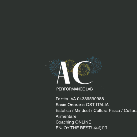
Partita IVA 04339590988
Socio Onorario OST ITALIA
Estetica / Mindset / Cultura Fisica / Cultur
Alimentare
Coaching ONLINE
ENJOY THE BEST! 🙏​💪​​❤️‍🔥​