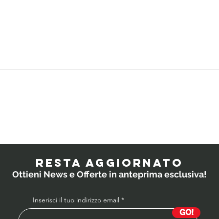
Quali
IL
probiotici
PO
prescrivono i
RESTA AGGIORNATO
medici ai
Ottieni News e Offerte in anteprima esclusiva!
bambini?
Inserisci il tuo indirizzo email
GO!