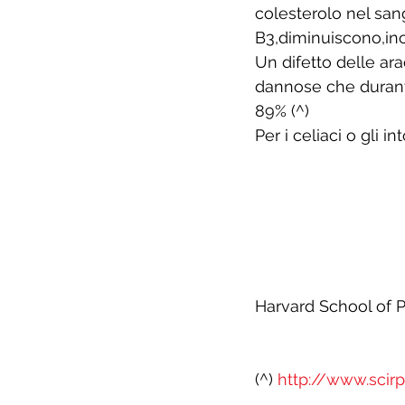
colesterolo nel sang
B3,diminuiscono,inol
Un difetto delle ar
dannose che durante
89% (^)
Per i celiaci o gli i
Harvard School of 
(^) 
http://www.scir