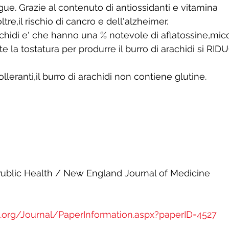
ue. Grazie al contenuto di antiossidanti e vitamina 
tre,il rischio di cancro e dell'alzheimer.
achidi e' che hanno una % notevole di aflatossine,mic
 la tostatura per produrre il burro di arachidi si RI
ntolleranti,il burro di arachidi non contiene glutine.
Public Health / New England Journal of Medicine
p.org/Journal/PaperInformation.aspx?paperID=4527