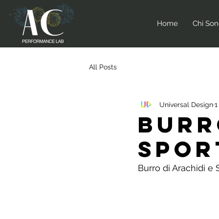
Home
Chi So
All Posts
Universal Design
1
Burr
Spor
Burro di Arachidi e 