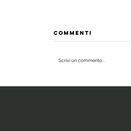
Commenti
Scrivi un commento...
Gli integratori
che stimolano
il cervello e
la neurogenesi
ippocampale