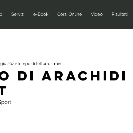
no
Servizi
e-Book
Corsi Online
Video
Risultati
 giu 2021
Tempo di lettura: 1 min
o di Arachidi
t
Sport