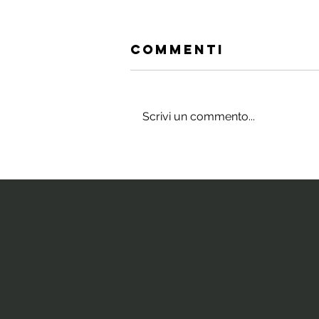
Commenti
Scrivi un commento...
Gli integratori
che stimolano
il cervello e
la neurogenesi
ippocampale