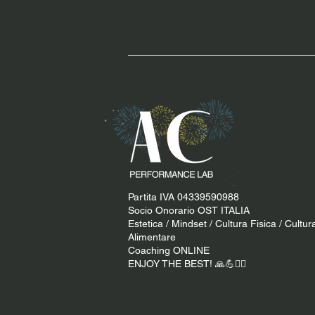
Partita IVA 04339590988
Socio Onorario OST ITALIA
Estetica / Mindset / Cultura Fisica / Cultur
Alimentare
Coaching ONLINE
ENJOY THE BEST! 🙏​💪​​❤️‍🔥​