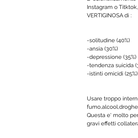
Instagram o Titktok,
VERTIGINOSA di :
-solitudine (40%)
-ansia (30%)
-depressione (35%)
-tendenza suicida 
-istinti omicidi (25%)
Usare troppo inter
fumo,alcool,droghe,z
Questa e' molto pe
gravi effetti collate