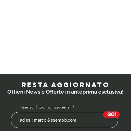
Quali
IL
probiotici
PO
prescrivono i
RESTA AGGIORNATO
medici ai
Ottieni News e Offerte in anteprima esclusiva!
bambini?
Inserisci il tuo indirizzo email
GO!