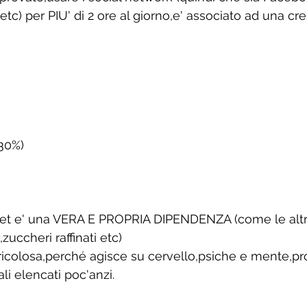
etc) per PIU' di 2 ore al giorno,e' associato ad una cre
(30%)
net e' una VERA E PROPRIA DIPENDENZA (come le alt
uccheri raffinati etc)
ricolosa,perché agisce su cervello,psiche e mente,p
rali elencati poc'anzi.