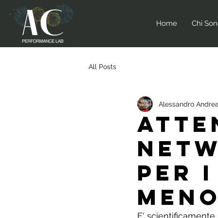
Home
Chi So
All Posts
Alessandro Andrea
ATTE
NETW
PER I
MENO
E' scientificamente