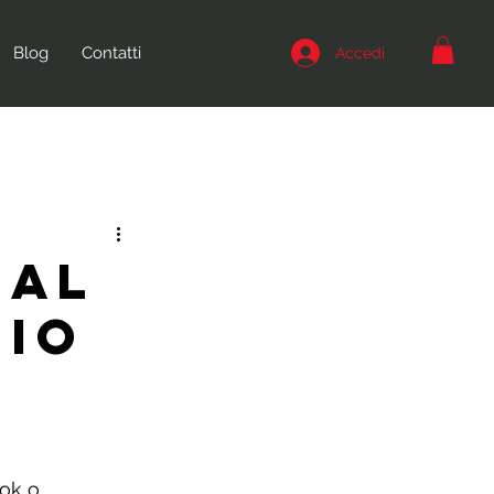
Blog
Contatti
Accedi
IAL
GIO
ok o 