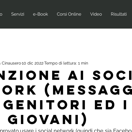
no
Servizi
e-Book
Corsi Online
Video
Risultati
 Cinausero
10 dic 2022
Tempo di lettura: 1 min
NZIONE AI SOC
ORK (MESSAG
 GENITORI ED I
 GIOVANI)
 provato,usare i social network (quindi che sia Facebo