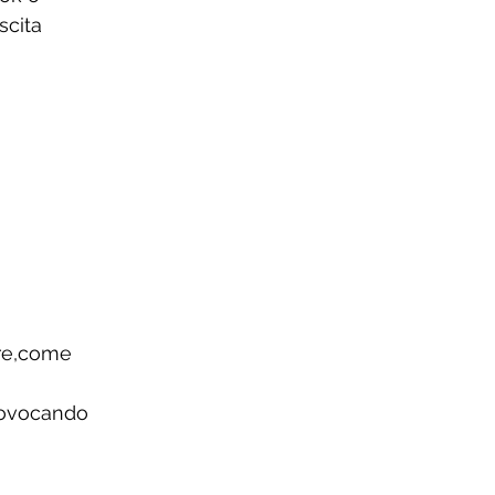
scita 
re,come 
rovocando 