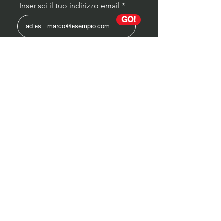
Inserisci il tuo indirizzo email
GO!
Partita IVA
04339590988
Socio Onorario OST ITALIA
Estetica / Mindset / Cultura Fisica / Cultura
Alimentare
Coaching ONLINE
ENJOY THE BEST! 🙏​💪​​❤️‍🔥​
SeguiMI