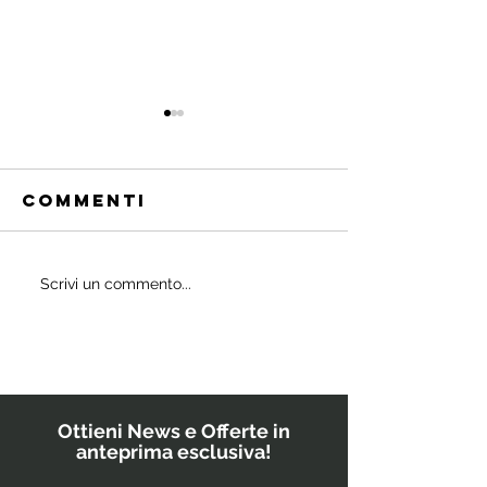
Commenti
Quali
Scrivi un commento...
IL
probiotici
POWERBU
prescrivono
i medici ai
bambini?
Ottieni News e Offerte in
anteprima esclusiva!