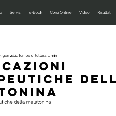
no
Servizi
e-Book
Corsi Online
Video
Risultati
5 gen 2021
Tempo di lettura: 1 min
icazioni
peutiche del
tonina
utiche della melatonina