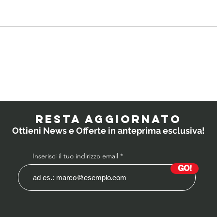
Quali
IL
probiotici
PO
prescrivono i
RESTA AGGIORNATO
medici ai
Ottieni News e Offerte in anteprima esclusiva!
bambini?
Inserisci il tuo indirizzo email
GO!