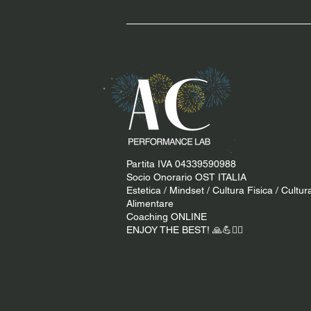
Partita IVA 04339590988
Socio Onorario OST ITALIA
Estetica / Mindset / Cultura Fisica / Cultur
Alimentare
Coaching ONLINE
ENJOY THE BEST! 🙏​💪​​❤️‍🔥​