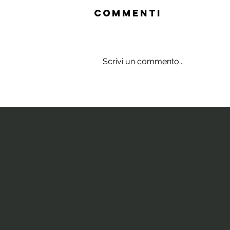
Commenti
Scrivi un commento...
Gli integratori
che stimolano
il cervello e
la neurogenesi
ippocampale