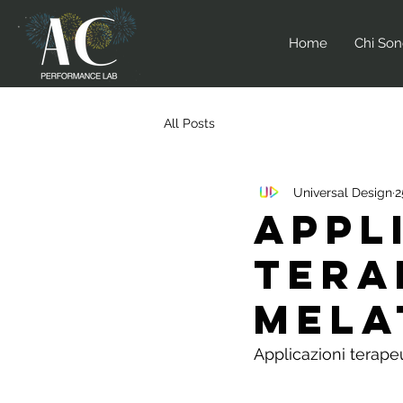
Home
Chi So
All Posts
Universal Design
2
Appl
tera
mela
Applicazioni terape