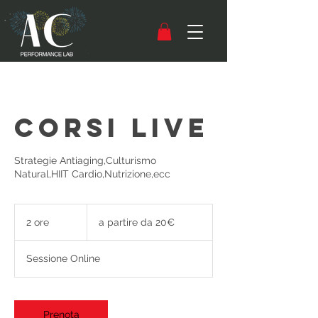
Corsi Live
Strategie Antiaging,Culturismo
Natural,HIIT Cardio,Nutrizione,ecc
a
partire
2 ore
2
a partire da 20€
da
20€
o
r
Sessione Online
e
Prenota