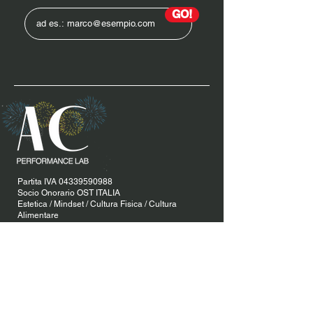
GO!
Partita IVA
04339590988
Socio Onorario OST ITALIA
Estetica / Mindset / Cultura Fisica / Cultura
Alimentare
Coaching ONLINE
ENJOY THE BEST! 🙏​💪​​❤️‍🔥​
SeguiMI