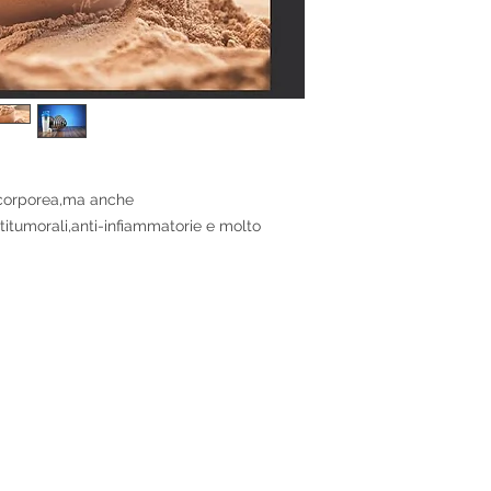
muscolare,derivata d
forzata,nel trattamen
ustionati o delle pe
traumi fisici.
Diabetes Metab Res
J Sport Nutr Exerc 
Br J Nutr. 2010
a corporea,ma anche
Nutr Metab (Lond). 
titumorali,anti-infiammatorie e molto
Med Sci Sports Exer
Amino Acids. 2010 A
Journal of Dietary 
Appl Physiol Nutr 