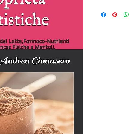
Secondo evidenze sci
del siero del latte (w
-Stimolare la sintesi
mantenimento e la c
attiva ATM (la Massa
della massa grassa 
-Stimolare GH e test
lipolitici)
-Aumentare del 90% 
fornita dal supplem
presenza di carbo e 
-Migliorare il recupe
-Potenziare le difes
-Prevenire i rischi a
l'aumentata suscettibi
-Ridurre l'appetito 
gastrica)
-Ridurre i DOMS,i do
-in campo medico,l'
essere utilizzata pe