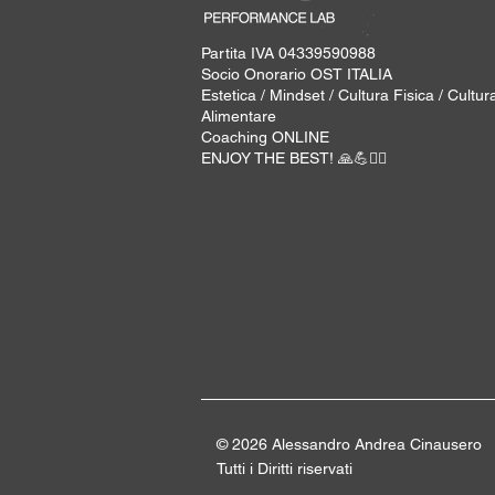
Partita IVA 04339590988
Socio Onorario OST ITALIA
Estetica / Mindset / Cultura Fisica / Cultur
Alimentare
Coaching ONLINE
ENJOY THE BEST! 🙏​💪​​❤️‍🔥​
© 2026 Alessandro Andrea Cinauser
o
Tutti i Diritti riservati