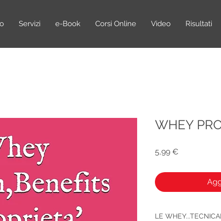
no
Servizi
e-Book
Corsi Online
Video
Risultati
WHEY PRO
Prezzo
5,99 €
Agg
LE WHEY...TECNIC