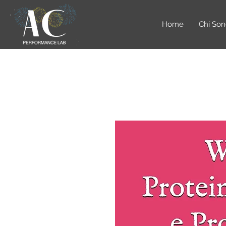
Home
Chi So