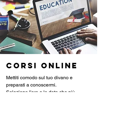
Corsi online
Mettiti comodo sul tuo divano e
preparati a conoscermi.
Seleziona l'ora e la data che più
preferisci fra quelle disponibili,ci
incontriamo online e ti aiuterò a crearti
una Strategia allenante / dietetica /
integrativa su misura,in base al tuo
Stile di Vita.
Ti insegnerò come imparare a